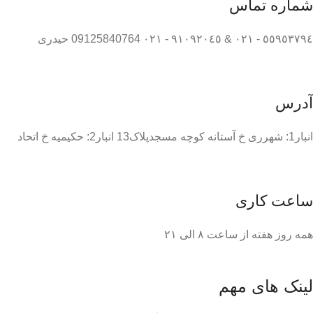
شماره تماس
٥٥٩٥٣٧٩٤ - ٠٢١ & ٩١٠٩٢٠٤٥ - ٠٢١ 09125840764 حیدری
آدرس
انبار1: شهرری خ آستانه کوچه مسجدپلاک13 انبار2: حکیمیه خ اتحاد
ساعت کاری
همه روز هفته از ساعت ٨ الی ۲۱
لینک های مهم