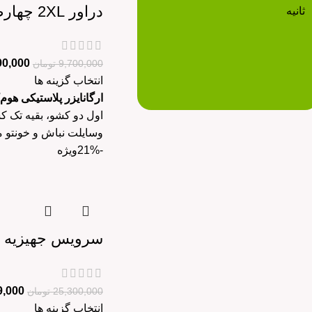
دراور 2XL چهارطبقه نگین هوم کت
ثانیه
90,000
9,700,000
تومان
انتخاب گزینه ها
ارگانایزر پلاستیکی هوم‌ک
وسایلت نباش و خونتو م
-21%
ویژه
سرویس جهیزیه 70پارچه دنیس (هوم کت) – بسته بندی اصلی
9,000
25,300,000
تومان
انتخاب گزینه ها