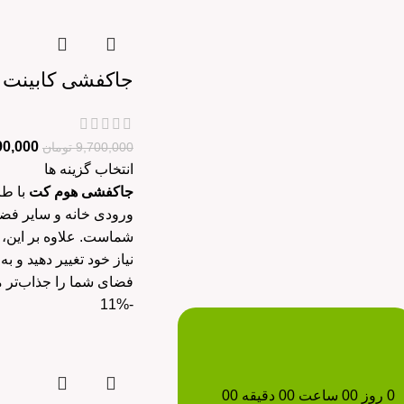
جاکفشی کابینت 
90,000
9,700,000
تومان
انتخاب گزینه ها
جاکفشی هوم کت
ورودی خانه و سایر فضا
شماست. علاوه بر این،
نیاز خود تغییر دهید و ب
فضای شما را جذاب‌تر می
-11%
0
روز
00
ساعت
00
دقیقه
00