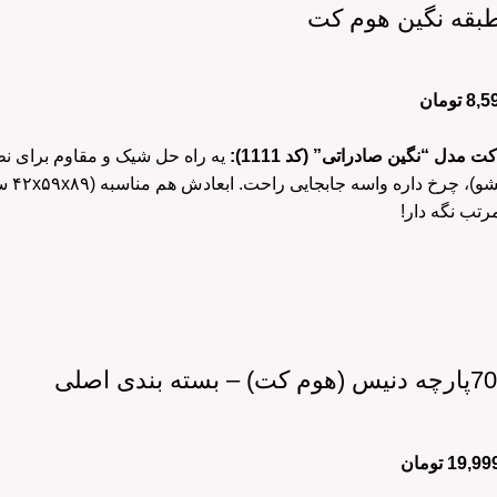
8,5
تومان
ت مدل “نگین صادراتی” (کد 1111):
اول 
رتب نگه دار!
19,99
تومان