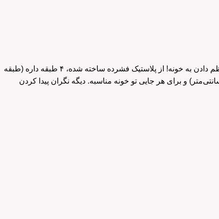
یه راه حل شیک و مقاوم برای نظم دادن به خونه! از پلاستیک فشرده ساخته شده، ۴ طبقه داره (طبقه
دو کشو، بقیه تک کشو)، چرخ داره واسه جابجایی راحت. ابعادش هم مناسبه (۴۲x۵۹x۸۹ سانتی‌متر) و برای هر جایی تو خونه مناسبه. دیگه نگران پیدا کردن