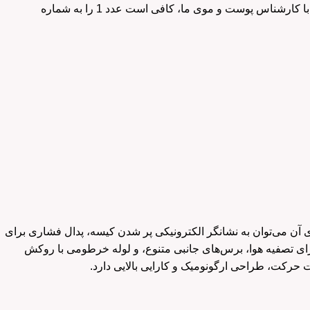
محصولات کاملاً طبیعی ما بهره‌مند شوید. برای دریافت پک پیشنهادی ما یا رزرو وقت مشاوره با کارشناس پوست و موی ما، کافی است عدد 1 را به شماره
ا رنگ‌های مختلف است. از ویژگی‌های آن می‌توان به نشانگر الکترونیکی پر شدن کیسه، پدال فشاری برای
و خاموش کردن، و سیستم پارک در دو محل اشاره کرد. همچنین، دارای فیلتر HEPA برای تصفیه هوا، برس‌های جانبی متنوع، و لوله خرطومی با روکش