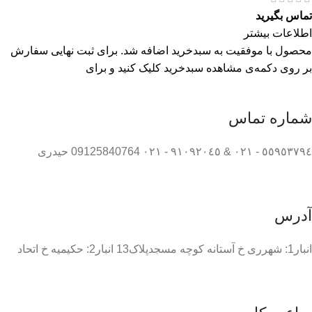
تماس بگیرید
اطلاعات بیشتر
محصول با موفقیت به سبدخرید اضافه شد. برای ثبت نهایی سفارش
بر روی دکمه‌ی مشاهده سبدخرید کلیک کنید و برای
شماره تماس
٥٥٩٥٣٧٩٤ - ٠٢١ & ٩١٠٩٢٠٤٥ - ٠٢١ 09125840764 حیدری
آدرس
انبار1: شهرری خ آستانه کوچه مسجدپلاک13 انبار2: حکیمیه خ اتحاد