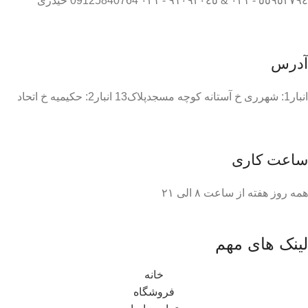
٥٥٩٥٣٧٩٤ - ٠٢١ & ٩١٠٩٢٠٤٥ - ٠٢١ 09125840764 حیدری
آدرس
انبار1: شهرری خ آستانه کوچه مسجدپلاک13 انبار2: حکیمیه خ اتحاد
ساعت کاری
همه روز هفته از ساعت ٨ الی ۲۱
لینک های مهم
خانه
فروشگاه