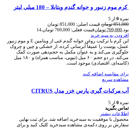
کرم موم زنبور و جوانه گندم ویتابلا – 180 میلی لیتر
نمره
0
از 5
851,000
تومان
قیمت اصلی: 851,000 تومان
بود.
769,000
تومان
قیمت فعلی: 769,000 تومان.
14
افزودن به سبد خرید
این کرم با ترکیب روغن جوانه گندم غنی از ویتامین E و موم زنبور
عسل، پوست را عمیقاً آبرسانی کرده، از خشکی و چین و چروک
جلوگیری می‌کند و به عنوان مکمل به حجم‌دهی صورت کمک
می‌کند. در دو حجم ۶۰ میل (تیوپی، مناسب همراه) و ۱۸۰ میل
(کاسه‌ای، اقتصادی) موجود است.
برای مقایسه اضافه کنید
مشاهده سریع
آب مرکبات گیری پارس خزر مدل CITRUS
نمره
0
از 5
تماس بگیرید
اطلاعات بیشتر
محصول با موفقیت به سبدخرید اضافه شد. برای ثبت نهایی
سفارش بر روی دکمه‌ی مشاهده سبدخرید کلیک کنید و برای