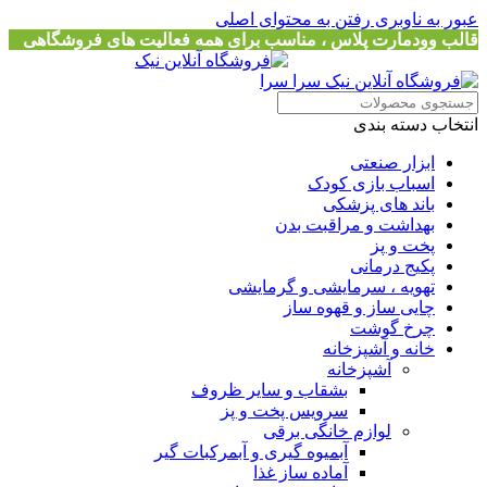
عبور به ناوبری
رفتن به محتوای اصلی
قالب وودمارت پلاس ، مناسب برای همه فعالیت های فروشگاهی
انتخاب دسته بندی
ابزار صنعتی
اسباب بازی کودک
باند های پزشکی
بهداشت و مراقبت بدن
پخت و پز
پکیج درمانی
تهویه ، سرمایشی و گرمایشی
چایی ساز و قهوه ساز
چرخ گوشت
خانه و آشپزخانه
آشپزخانه
بشقاب و سایر ظروف
سرویس پخت و پز
لوازم خانگی برقی
آبمیوه گیری و آبمرکبات گیر
آماده ساز غذا