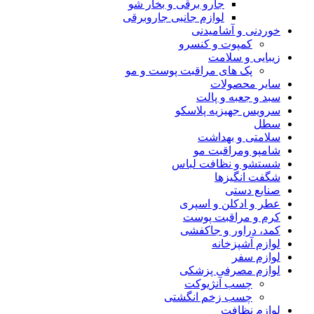
جارو برقی و بخار شو
لوازم جانبی جاروبرقی
خوردنی و آشامیدنی
کمپوت و کنسرو
زیبایی و سلامت
پک های مراقبت پوست و مو
سایر محصولات
سبد و جعبه و پالت
سرویس جهیزیه پلاسکو
سطل
سلامتی و بهداشت
شامپو ومراقبت مو
شستشو و نظافت لباس
شگفت انگیزها
صنایع دستی
عطر و ادکلن و اسپری
کرم و مراقبت پوست
کمد، دراور و جاکفشی
لوازم آشپزخانه
لوازم سفر
لوازم مصرفی پزشکی
چسب آنژیوکت
چسب زخم انگشتی
لوازم نظافت