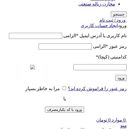
مخازن زباله صنعتی
جستجو
ورود / ثبت نام
ورود
ایجاد حساب کاربری
نام کاربری یا آدرس ایمیل
*
الزامی
رمز عبور
*
الزامی
کدامنیتی (کپچا)
*
ورود
رمز عبور را فراموش کرده اید؟
مرا به خاطر بسپار
یا
ورود با کد یکبارمصرف
0
موارد
0
تومان
منو