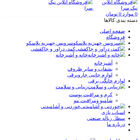
0
موارد
0
تومان
دسته بندی کالاها
صفحه اصلی
فروشگاه
سرویس جهیزیه پلاسکو
کمد، دراور و جاکفشی
خانه و آشپزخانه
آشپزخانه
بشقاب و سایر ظروف
لوازم جانبی جاروبرقی
لوازم خانگی برقی
زیبایی و سلامت
کرم و مراقبت پوست
شامپو ومراقبت مو
خوردنی و آشامیدنی
اسباب بازی
سطل زباله صنعتی
درباره ما