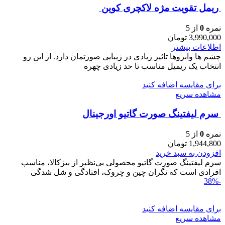
ريمل تقويت مژه لاكچری كوين
نمره
0
از 5
3,990,000
تومان
اطلاعات بیشتر
چشم ها وابروها تاثیر زیادی در زیبایی صورتمان دارد. از این رو
انتخاب یک ریمیل مناسب تا حد زیادی چهره
برای مقایسه اضافه کنید
مشاهده سریع
سرم ليفتينگ صورت گاتیو اورجینال
نمره
0
از 5
1,944,800
تومان
افزودن به سبد خرید
سرم ليفتينگ صورت گاتیو محصولی بی‌نظیر از بیزکالا، مناسب
افرادی است که نگران چین و چروک، افتادگی و شل‌ شدگی
-38%
برای مقایسه اضافه کنید
مشاهده سریع