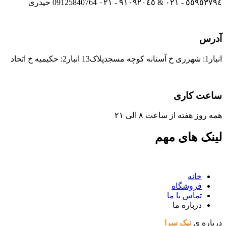
٥٥٩٥٣٧٩٤ - ٠٢١ & ٩١٠٩٢٠٤٥ - ٠٢١ 09125840764 حیدری
آدرس
انبار1: شهرری خ آستانه کوچه مسجدپلاک13 انبار2: حکیمیه خ اتحاد
ساعت کاری
همه روز هفته از ساعت ٨ الی ۲۱
لینک های مهم
خانه
فروشگاه
تماس با ما
درباره ما
درباره ی
نیک سرا