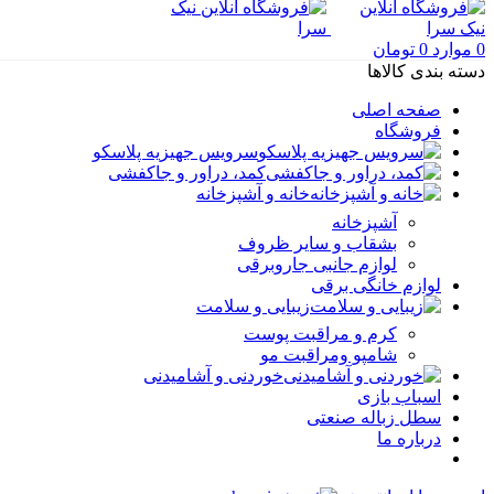
0
موارد
0
تومان
دسته بندی کالاها
صفحه اصلی
فروشگاه
سرویس جهیزیه پلاسکو
کمد، دراور و جاکفشی
خانه و آشپزخانه
آشپزخانه
بشقاب و سایر ظروف
لوازم جانبی جاروبرقی
لوازم خانگی برقی
زیبایی و سلامت
کرم و مراقبت پوست
شامپو ومراقبت مو
خوردنی و آشامیدنی
اسباب بازی
سطل زباله صنعتی
درباره ما