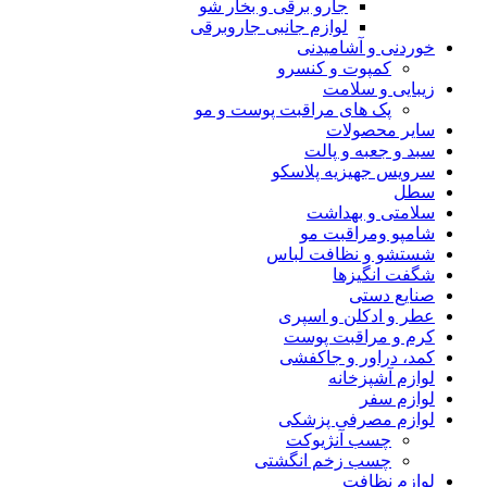
جارو برقی و بخار شو
لوازم جانبی جاروبرقی
خوردنی و آشامیدنی
کمپوت و کنسرو
زیبایی و سلامت
پک های مراقبت پوست و مو
سایر محصولات
سبد و جعبه و پالت
سرویس جهیزیه پلاسکو
سطل
سلامتی و بهداشت
شامپو ومراقبت مو
شستشو و نظافت لباس
شگفت انگیزها
صنایع دستی
عطر و ادکلن و اسپری
کرم و مراقبت پوست
کمد، دراور و جاکفشی
لوازم آشپزخانه
لوازم سفر
لوازم مصرفی پزشکی
چسب آنژیوکت
چسب زخم انگشتی
لوازم نظافت