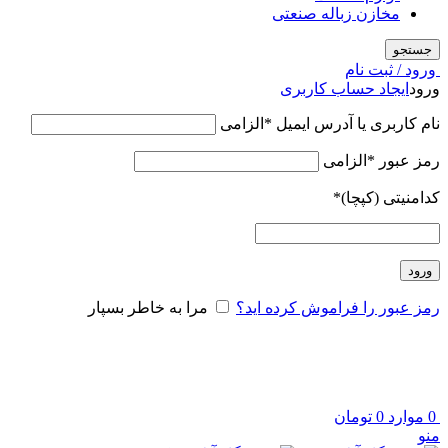
مخازن زباله صنعتی
جستجو
ورود / ثبت نام
ورود
ایجاد حساب کاربری
نام کاربری یا آدرس ایمیل
*
الزامی
رمز عبور
*
الزامی
کدامنیتی (کپچا)
*
ورود
رمز عبور را فراموش کرده اید؟
مرا به خاطر بسپار
0
موارد
0
تومان
منو