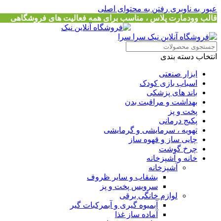
عبور به ناوبری
رفتن به محتوای اصلی
قالب وودمارت پلاس ، مناسب برای همه فعالیت های فروشگاهی
انتخاب دسته بندی
ابزار صنعتی
اسباب بازی کودک
باند های پزشکی
بهداشت و مراقبت بدن
پخت و پز
پکیج درمانی
تهویه ، سرمایشی و گرمایشی
چایی ساز و قهوه ساز
چرخ گوشت
خانه و آشپزخانه
آشپزخانه
بشقاب و سایر ظروف
سرویس پخت و پز
لوازم خانگی برقی
آبمیوه گیری و آبمرکبات گیر
آماده ساز غذا