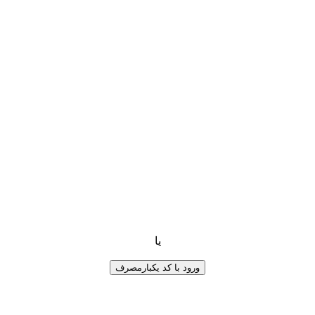
یا
ورود با کد یکبارمصرف