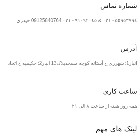
شماره تماس
٥٥٩٥٣٧٩٤ - ٠٢١ & ٩١٠٩٢٠٤٥ - ٠٢١ 09125840764 حیدری
آدرس
انبار1: شهرری خ آستانه کوچه مسجدپلاک13 انبار2: حکیمیه خ اتحاد
ساعت کاری
همه روز هفته از ساعت ٨ الی ۲۱
لینک های مهم