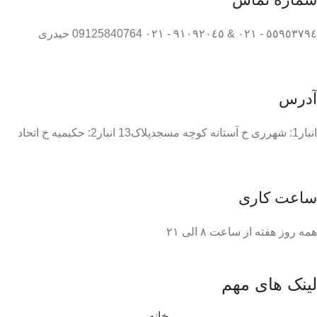
٥٥٩٥٣٧٩٤ - ٠٢١ & ٩١٠٩٢٠٤٥ - ٠٢١ 09125840764 حیدری
آدرس
انبار1: شهرری خ آستانه کوچه مسجدپلاک13 انبار2: حکیمیه خ اتحاد
ساعت کاری
همه روز هفته از ساعت ٨ الی ۲۱
لینک های مهم
خانه