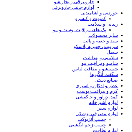
جارو برقی و بخار شو
لوازم جانبی جاروبرقی
خوردنی و آشامیدنی
کمپوت و کنسرو
زیبایی و سلامت
پک های مراقبت پوست و مو
سایر محصولات
سبد و جعبه و پالت
سرویس جهیزیه پلاسکو
سطل
سلامتی و بهداشت
شامپو ومراقبت مو
شستشو و نظافت لباس
شگفت انگیزها
صنایع دستی
عطر و ادکلن و اسپری
کرم و مراقبت پوست
کمد، دراور و جاکفشی
لوازم آشپزخانه
لوازم سفر
لوازم مصرفی پزشکی
چسب آنژیوکت
چسب زخم انگشتی
لوازم نظافت