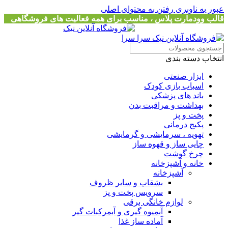
عبور به ناوبری
رفتن به محتوای اصلی
قالب وودمارت پلاس ، مناسب برای همه فعالیت های فروشگاهی
انتخاب دسته بندی
ابزار صنعتی
اسباب بازی کودک
باند های پزشکی
بهداشت و مراقبت بدن
پخت و پز
پکیج درمانی
تهویه ، سرمایشی و گرمایشی
چایی ساز و قهوه ساز
چرخ گوشت
خانه و آشپزخانه
آشپزخانه
بشقاب و سایر ظروف
سرویس پخت و پز
لوازم خانگی برقی
آبمیوه گیری و آبمرکبات گیر
آماده ساز غذا