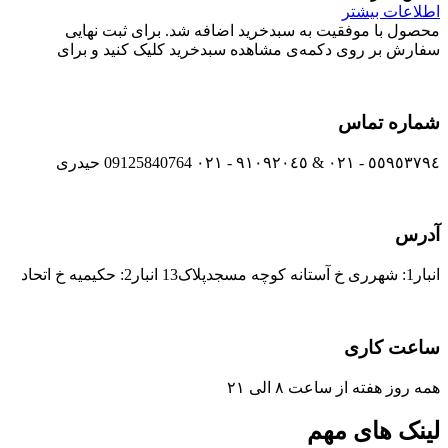
اطلاعات بیشتر
محصول با موفقیت به سبدخرید اضافه شد. برای ثبت نهایی
سفارش بر روی دکمه‌ی مشاهده سبدخرید کلیک کنید و برای
شماره تماس
٥٥٩٥٣٧٩٤ - ٠٢١ & ٩١٠٩٢٠٤٥ - ٠٢١ 09125840764 حیدری
آدرس
انبار1: شهرری خ آستانه کوچه مسجدپلاک13 انبار2: حکیمیه خ اتحاد
ساعت کاری
همه روز هفته از ساعت ٨ الی ۲۱
لینک های مهم