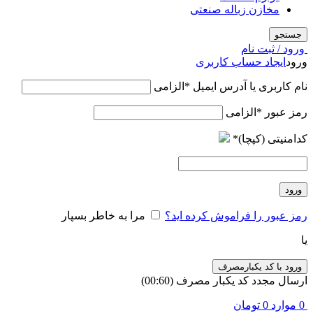
مخازن زباله صنعتی
جستجو
ورود / ثبت نام
ورود
ایجاد حساب کاربری
نام کاربری یا آدرس ایمیل
*
الزامی
رمز عبور
*
الزامی
کدامنیتی (کپچا)
*
ورود
رمز عبور را فراموش کرده اید؟
مرا به خاطر بسپار
یا
ورود با کد یکبارمصرف
ارسال مجدد کد یکبار مصرف
(00:
60
)
0
موارد
0
تومان