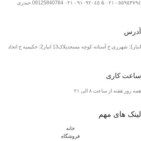
٥٥٩٥٣٧٩٤ - ٠٢١ & ٩١٠٩٢٠٤٥ - ٠٢١ 09125840764 حیدری
آدرس
انبار1: شهرری خ آستانه کوچه مسجدپلاک13 انبار2: حکیمیه خ اتحاد
ساعت کاری
همه روز هفته از ساعت ٨ الی ۲۱
لینک های مهم
خانه
فروشگاه