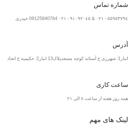
شماره تماس
٥٥٩٥٣٧٩٤ - ٠٢١ & ٩١٠٩٢٠٤٥ - ٠٢١ 09125840764 حیدری
آدرس
انبار1: شهرری خ آستانه کوچه مسجدپلاک13 انبار2: حکیمیه خ اتحاد
ساعت کاری
همه روز هفته از ساعت ٨ الی ۲۱
لینک های مهم