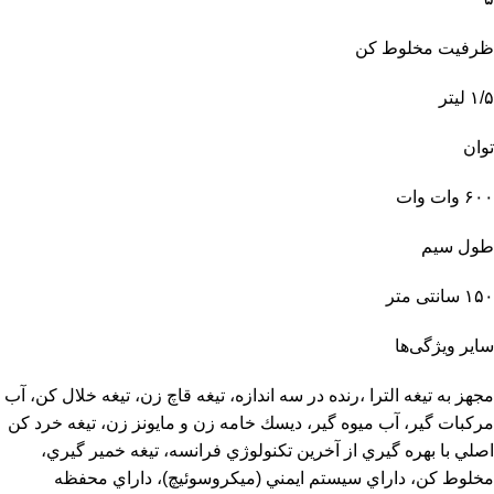
ظرفیت مخلوط کن
۱/۵ لیتر
توان
۶۰۰ وات وات
طول سیم
۱۵۰ سانتی متر
سایر ویژگی‌ها
مجهز به تیغه الترا ،رنده در سه اندازه، تيغه قاچ زن، تيغه خلال كن، آب
مركبات گير، آب ميوه گير، ديسك خامه زن و مايونز زن، تيغه خرد كن
اصلي با بهره گيري از آخرين تكنولوژي فرانسه، تيغه خمير گيري،
مخلوط كن، داراي سيستم ايمني (ميكروسوئيچ)، داراي محفظه