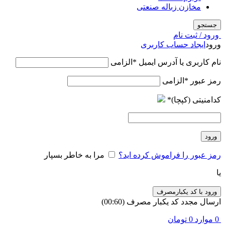
مخازن زباله صنعتی
جستجو
ورود / ثبت نام
ورود
ایجاد حساب کاربری
نام کاربری یا آدرس ایمیل
*
الزامی
رمز عبور
*
الزامی
کدامنیتی (کپچا)
*
ورود
رمز عبور را فراموش کرده اید؟
مرا به خاطر بسپار
یا
ورود با کد یکبارمصرف
ارسال مجدد کد یکبار مصرف
(00:
60
)
0
موارد
0
تومان