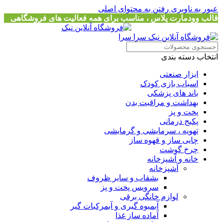
عبور به ناوبری
رفتن به محتوای اصلی
قالب وودمارت پلاس ، مناسب برای همه فعالیت های فروشگاهی
انتخاب دسته بندی
ابزار صنعتی
اسباب بازی کودک
باند های پزشکی
بهداشت و مراقبت بدن
پخت و پز
پکیج درمانی
تهویه ، سرمایشی و گرمایشی
چایی ساز و قهوه ساز
چرخ گوشت
خانه و آشپزخانه
آشپزخانه
بشقاب و سایر ظروف
سرویس پخت و پز
لوازم خانگی برقی
آبمیوه گیری و آبمرکبات گیر
آماده ساز غذا