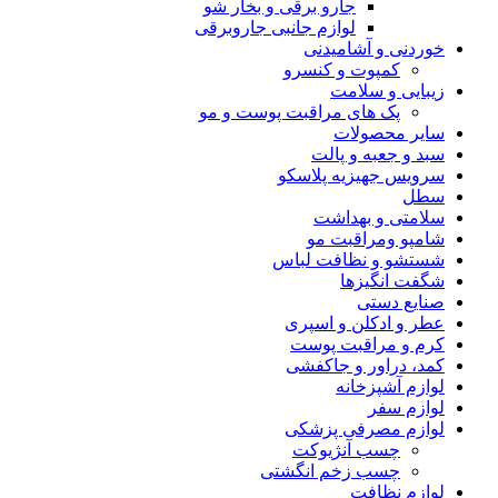
جارو برقی و بخار شو
لوازم جانبی جاروبرقی
خوردنی و آشامیدنی
کمپوت و کنسرو
زیبایی و سلامت
پک های مراقبت پوست و مو
سایر محصولات
سبد و جعبه و پالت
سرویس جهیزیه پلاسکو
سطل
سلامتی و بهداشت
شامپو ومراقبت مو
شستشو و نظافت لباس
شگفت انگیزها
صنایع دستی
عطر و ادکلن و اسپری
کرم و مراقبت پوست
کمد، دراور و جاکفشی
لوازم آشپزخانه
لوازم سفر
لوازم مصرفی پزشکی
چسب آنژیوکت
چسب زخم انگشتی
لوازم نظافت