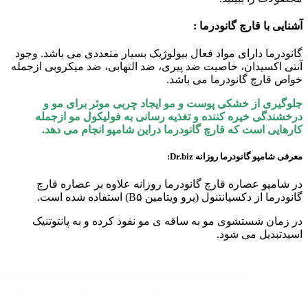
آشنایی با قارچ گانودرما :
گانودرما دارای مواد فعال بیولوژیک بسیار متعددی می باشد. وجود
آنتی اکسیدان، خاصیت ضد پیری، ضد التهابی، ضد میکروبی ازجمله
خواص قارچ گانودرما می باشد.
جلوگیری از خشکی پوست و مو ایجاد چربی موثر برای مو و
درخشندگی خیره کننده و تغذیه رسانی به فولیکول مو ازجمله
کارهایی است که قارچ گانودرما دراین شامپو انجام می دهد.
معرفی شامپو گانودرما روزانه Dr.biz:
در شامپو عصاره قارچ گانودرما روزانه علاوه بر عصاره قارچ
گانودرما از دکسپانتنول (پرو ویتامین B۵) استفاده شده است.
در زمان شستشوی مو به ساقه ی مو نفوذ کرده و به پانتوتنیک
اسیدتبدیل می شود.