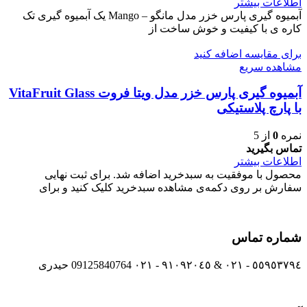
اطلاعات بیشتر
آبمیوه گیری پارس خزر مدل مانگو – Mango یک آبمیوه گیری تک
کاره ی با کیفیت و خوش ساخت از
برای مقایسه اضافه کنید
مشاهده سریع
آبمیوه گیری پارس خزر مدل ویتا فروت VitaFruit Glass
با پارچ پلاستیکی
نمره
0
از 5
تماس بگیرید
اطلاعات بیشتر
محصول با موفقیت به سبدخرید اضافه شد. برای ثبت نهایی
سفارش بر روی دکمه‌ی مشاهده سبدخرید کلیک کنید و برای
شماره تماس
٥٥٩٥٣٧٩٤ - ٠٢١ & ٩١٠٩٢٠٤٥ - ٠٢١ 09125840764 حیدری