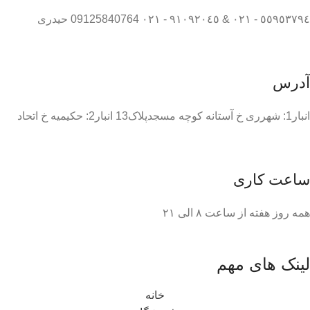
٥٥٩٥٣٧٩٤ - ٠٢١ & ٩١٠٩٢٠٤٥ - ٠٢١ 09125840764 حیدری
آدرس
انبار1: شهرری خ آستانه کوچه مسجدپلاک13 انبار2: حکیمیه خ اتحاد
ساعت کاری
همه روز هفته از ساعت ٨ الی ۲۱
لینک های مهم
خانه