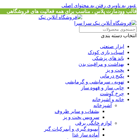
عبور به ناوبری
رفتن به محتوای اصلی
قالب وودمارت پلاس ، مناسب برای همه فعالیت های فروشگاهی
انتخاب دسته بندی
ابزار صنعتی
اسباب بازی کودک
باند های پزشکی
بهداشت و مراقبت بدن
پخت و پز
پکیج درمانی
تهویه ، سرمایشی و گرمایشی
چایی ساز و قهوه ساز
چرخ گوشت
خانه و آشپزخانه
آشپزخانه
بشقاب و سایر ظروف
سرویس پخت و پز
لوازم خانگی برقی
آبمیوه گیری و آبمرکبات گیر
آماده ساز غذا