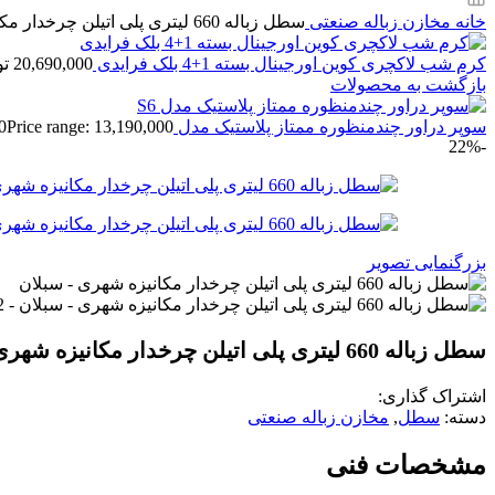
خانه
مخازن زباله صنعتی
سطل زباله 660 لیتری پلی اتیلن چرخدار مکانیزه شهری – سبلان
کرم شب لاکچری کوین اورجینال بسته 1+4 بلک فرایدی
20,690,000
تو
بازگشت به محصولات
سوپر دراور چندمنظوره ممتاز پلاستیک مدل S6
Price range: 13,190,000 تومان through 14,190,000 تومان
0
-22%
بزرگنمایی تصویر
سطل زباله 660 لیتری پلی اتیلن چرخدار مکانیزه شهری – سبلان
اشتراک گذاری:
دسته:
سطل
,
مخازن زباله صنعتی
مشخصات فنی