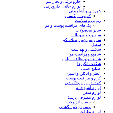
جارو برقی و بخار شو
لوازم جانبی جاروبرقی
خوردنی و آشامیدنی
کمپوت و کنسرو
زیبایی و سلامت
پک های مراقبت پوست و مو
سایر محصولات
سبد و جعبه و پالت
سرویس جهیزیه پلاسکو
سطل
سلامتی و بهداشت
شامپو ومراقبت مو
شستشو و نظافت لباس
شگفت انگیزها
صنایع دستی
عطر و ادکلن و اسپری
کرم و مراقبت پوست
کمد، دراور و جاکفشی
لوازم آشپزخانه
لوازم سفر
لوازم مصرفی پزشکی
چسب آنژیوکت
چسب زخم انگشتی
لوازم نظافت