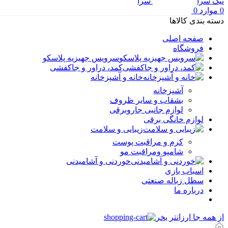
0
موارد
0
دسته بندی کالاها
صفحه اصلی
فروشگاه
سرویس جهیزیه پلاسکو
کمد، دراور و جاکفشی
خانه و آشپزخانه
آشپزخانه
بشقاب و سایر ظروف
لوازم جانبی جاروبرقی
لوازم خانگی برقی
زیبایی و سلامت
کرم و مراقبت پوست
شامپو ومراقبت مو
خوردنی و آشامیدنی
اسباب بازی
سطل زباله صنعتی
درباره ما
از همه جا ارزانتر بخر