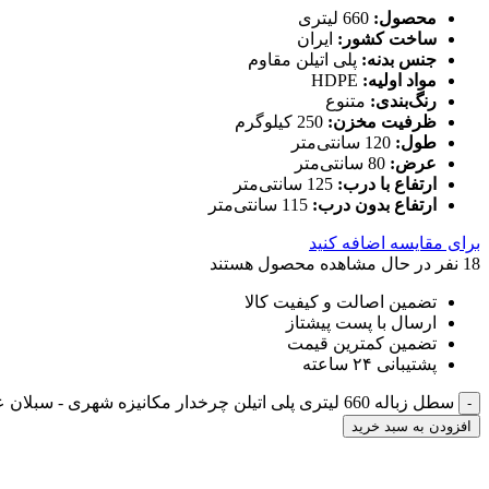
محصول:
660 لیتری
ساخت کشور:
ایران
جنس بدنه:
پلی اتیلن مقاوم
مواد اولیه:
HDPE
رنگ‌بندی:
متنوع
ظرفیت مخزن:
250 کیلوگرم
طول:
120 سانتی‌متر
عرض:
80 سانتی‌متر
ارتفاع با درب:
125 سانتی‌متر
ارتفاع بدون درب:
115 سانتی‌متر
برای مقایسه اضافه کنید
18
نفر در حال مشاهده محصول هستند
تضمین اصالت و کیفیت کالا
ارسال با پست پیشتاز
تضمین کمترین قیمت
پشتیبانی ۲۴ ساعته
سطل زباله 660 لیتری پلی اتیلن چرخدار مکانیزه شهری - سبلان عدد
افزودن به سبد خرید