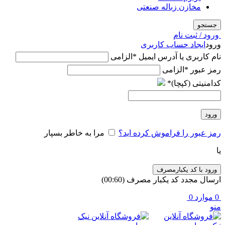
مخازن زباله صنعتی
جستجو
ورود / ثبت نام
ورود
ایجاد حساب کاربری
نام کاربری یا آدرس ایمیل
*
الزامی
رمز عبور
*
الزامی
کدامنیتی (کپچا)
*
ورود
رمز عبور را فراموش کرده اید؟
مرا به خاطر بسپار
یا
ورود با کد یکبارمصرف
ارسال مجدد کد یکبار مصرف
(00:
60
)
0
موارد
0
منو