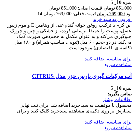
نمره
0
از 5
851,000
تومان
قیمت اصلی: 851,000 تومان
بود.
769,000
تومان
قیمت فعلی: 769,000 تومان.
14
افزودن به سبد خرید
این کرم با ترکیب روغن جوانه گندم غنی از ویتامین E و موم زنبور
عسل، پوست را عمیقاً آبرسانی کرده، از خشکی و چین و چروک
جلوگیری می‌کند و به عنوان مکمل به حجم‌دهی صورت کمک
می‌کند. در دو حجم ۶۰ میل (تیوپی، مناسب همراه) و ۱۸۰ میل
(کاسه‌ای، اقتصادی) موجود است.
برای مقایسه اضافه کنید
مشاهده سریع
آب مرکبات گیری پارس خزر مدل CITRUS
نمره
0
از 5
تماس بگیرید
اطلاعات بیشتر
محصول با موفقیت به سبدخرید اضافه شد. برای ثبت نهایی
سفارش بر روی دکمه‌ی مشاهده سبدخرید کلیک کنید و برای
برای مقایسه اضافه کنید
مشاهده سریع