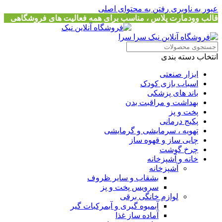
عبور به ناوبری
رفتن به محتوای اصلی
قالب وودمارت پلاس ، مناسب برای همه فعالیت های فروشگاهی
انتخاب دسته بندی
ابزار صنعتی
اسباب بازی کودک
باند های پزشکی
بهداشت و مراقبت بدن
پخت و پز
پکیج درمانی
تهویه ، سرمایشی و گرمایشی
چایی ساز و قهوه ساز
چرخ گوشت
خانه و آشپزخانه
آشپزخانه
بشقاب و سایر ظروف
سرویس پخت و پز
لوازم خانگی برقی
آبمیوه گیری و آبمرکبات گیر
آماده ساز غذا