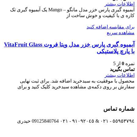
اطلاعات بیشتر
آبمیوه گیری پارس خزر مدل مانگو – Mango یک آبمیوه گیری تک
کاره ی با کیفیت و خوش ساخت از
برای مقایسه اضافه کنید
مشاهده سریع
آبمیوه گیری پارس خزر مدل ویتا فروت VitaFruit Glass
با پارچ پلاستیکی
نمره
0
از 5
تماس بگیرید
اطلاعات بیشتر
محصول با موفقیت به سبدخرید اضافه شد. برای ثبت نهایی
سفارش بر روی دکمه‌ی مشاهده سبدخرید کلیک کنید و برای
شماره تماس
٥٥٩٥٣٧٩٤ - ٠٢١ & ٩١٠٩٢٠٤٥ - ٠٢١ 09125840764 حیدری