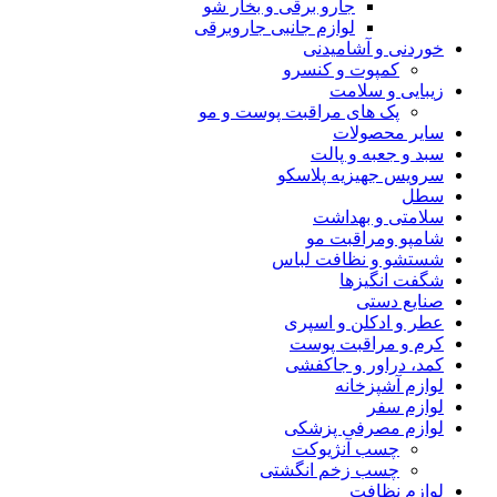
جارو برقی و بخار شو
لوازم جانبی جاروبرقی
خوردنی و آشامیدنی
کمپوت و کنسرو
زیبایی و سلامت
پک های مراقبت پوست و مو
سایر محصولات
سبد و جعبه و پالت
سرویس جهیزیه پلاسکو
سطل
سلامتی و بهداشت
شامپو ومراقبت مو
شستشو و نظافت لباس
شگفت انگیزها
صنایع دستی
عطر و ادکلن و اسپری
کرم و مراقبت پوست
کمد، دراور و جاکفشی
لوازم آشپزخانه
لوازم سفر
لوازم مصرفی پزشکی
چسب آنژیوکت
چسب زخم انگشتی
لوازم نظافت