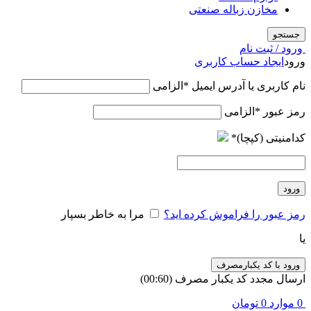
مخازن زباله صنعتی
جستجو
ورود / ثبت نام
ورود
ایجاد حساب کاربری
نام کاربری یا آدرس ایمیل
*
الزامی
رمز عبور
*
الزامی
کدامنیتی (کپچا)
*
ورود
رمز عبور را فراموش کرده اید؟
مرا به خاطر بسپار
یا
ورود با کد یکبارمصرف
ارسال مجدد کد یکبار مصرف
(00:
60
)
0
موارد
0
تومان