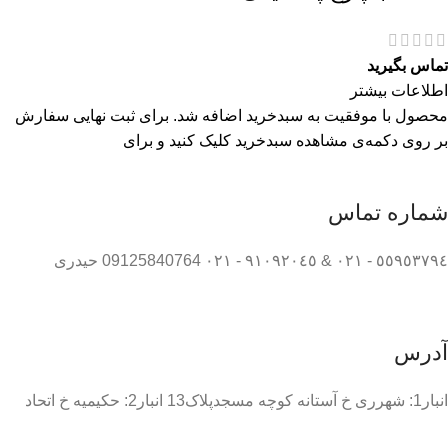
تماس بگیرید
اطلاعات بیشتر
محصول با موفقیت به سبدخرید اضافه شد. برای ثبت نهایی سفارش
بر روی دکمه‌ی مشاهده سبدخرید کلیک کنید و برای
شماره تماس
٥٥٩٥٣٧٩٤ - ٠٢١ & ٩١٠٩٢٠٤٥ - ٠٢١ 09125840764 حیدری
آدرس
انبار1: شهرری خ آستانه کوچه مسجدپلاک13 انبار2: حکیمیه خ اتحاد