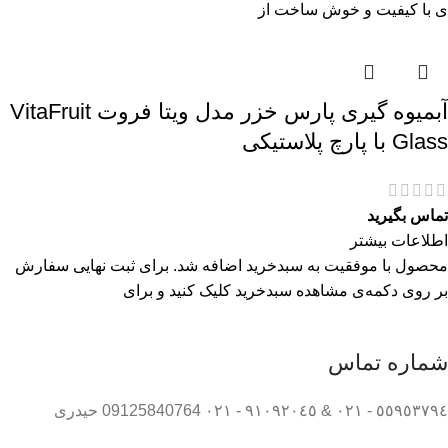
ی با کیفیت و خوش ساخت از
آبمیوه گیری پارس خزر مدل ویتا فروت VitaFruit
Glass با پارچ پلاستیکی
تماس بگیرید
اطلاعات بیشتر
محصول با موفقیت به سبدخرید اضافه شد. برای ثبت نهایی سفارش
بر روی دکمه‌ی مشاهده سبدخرید کلیک کنید و برای
شماره تماس
٥٥٩٥٣٧٩٤ - ٠٢١ & ٩١٠٩٢٠٤٥ - ٠٢١ 09125840764 حیدری