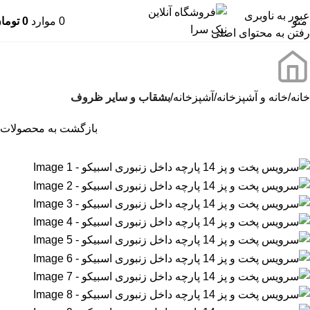
عبور به ناوبری
منو
0
موارد
0
توما
رفتن به محتوای اصلی
خانه
خانه و آشپزخانه
آشپزخانه
بشقاب و سایر ظروف
بازگشت به محصولات