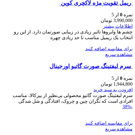
ريمل تقويت مژه لاكچری كوين
نمره
0
از 5
3,990,000
تومان
اطلاعات بیشتر
چشم ها وابروها تاثیر زیادی در زیبایی صورتمان دارد. از این رو
انتخاب یک ریمیل مناسب تا حد زیادی چهره
برای مقایسه اضافه کنید
مشاهده سریع
سرم ليفتينگ صورت گاتیو اورجینال
نمره
0
از 5
1,944,800
تومان
افزودن به سبد خرید
سرم ليفتينگ صورت گاتیو محصولی بی‌نظیر از بیزکالا، مناسب
افرادی است که نگران چین و چروک، افتادگی و شل‌ شدگی
-38%
برای مقایسه اضافه کنید
مشاهده سریع