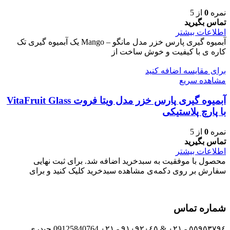
نمره
0
از 5
تماس بگیرید
اطلاعات بیشتر
آبمیوه گیری پارس خزر مدل مانگو – Mango یک آبمیوه گیری تک
کاره ی با کیفیت و خوش ساخت از
برای مقایسه اضافه کنید
مشاهده سریع
آبمیوه گیری پارس خزر مدل ویتا فروت VitaFruit Glass
با پارچ پلاستیکی
نمره
0
از 5
تماس بگیرید
اطلاعات بیشتر
محصول با موفقیت به سبدخرید اضافه شد. برای ثبت نهایی
سفارش بر روی دکمه‌ی مشاهده سبدخرید کلیک کنید و برای
شماره تماس
٥٥٩٥٣٧٩٤ - ٠٢١ & ٩١٠٩٢٠٤٥ - ٠٢١ 09125840764 حیدری