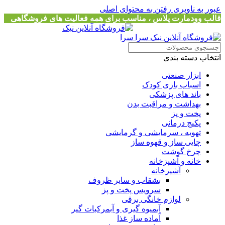
عبور به ناوبری
رفتن به محتوای اصلی
قالب وودمارت پلاس ، مناسب برای همه فعالیت های فروشگاهی
انتخاب دسته بندی
ابزار صنعتی
اسباب بازی کودک
باند های پزشکی
بهداشت و مراقبت بدن
پخت و پز
پکیج درمانی
تهویه ، سرمایشی و گرمایشی
چایی ساز و قهوه ساز
چرخ گوشت
خانه و آشپزخانه
آشپزخانه
بشقاب و سایر ظروف
سرویس پخت و پز
لوازم خانگی برقی
آبمیوه گیری و آبمرکبات گیر
آماده ساز غذا