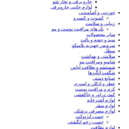
جارو برقی و بخار شو
لوازم جانبی جاروبرقی
خوردنی و آشامیدنی
کمپوت و کنسرو
زیبایی و سلامت
پک های مراقبت پوست و مو
سایر محصولات
سبد و جعبه و پالت
سرویس جهیزیه پلاسکو
سطل
سلامتی و بهداشت
شامپو ومراقبت مو
شستشو و نظافت لباس
شگفت انگیزها
صنایع دستی
عطر و ادکلن و اسپری
کرم و مراقبت پوست
کمد، دراور و جاکفشی
لوازم آشپزخانه
لوازم سفر
لوازم مصرفی پزشکی
چسب آنژیوکت
چسب زخم انگشتی
لوازم نظافت