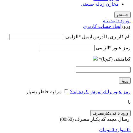
مخازن زباله صنعتی
جستجو
ورود / ثبت نام
ورود
ایجاد حساب کاربری
نام کاربری یا آدرس ایمیل
*
الزامی
رمز عبور
*
الزامی
کدامنیتی (کپچا)
*
ورود
رمز عبور را فراموش کرده اید؟
مرا به خاطر بسپار
یا
ورود با کد یکبارمصرف
ارسال مجدد کد یکبار مصرف
(00:
60
)
0
موارد
0
تومان