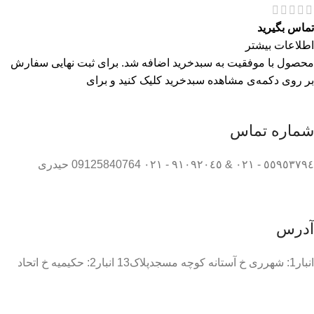
تماس بگیرید
اطلاعات بیشتر
محصول با موفقیت به سبدخرید اضافه شد. برای ثبت نهایی سفارش
بر روی دکمه‌ی مشاهده سبدخرید کلیک کنید و برای
شماره تماس
٥٥٩٥٣٧٩٤ - ٠٢١ & ٩١٠٩٢٠٤٥ - ٠٢١ 09125840764 حیدری
آدرس
انبار1: شهرری خ آستانه کوچه مسجدپلاک13 انبار2: حکیمیه خ اتحاد