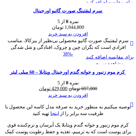
برای مقایسه اضافه کنید
مشاهده سریع
سرم ليفتينگ صورت گاتیو اورجینال
نمره
0
از 5
1,944,800
تومان
افزودن به سبد خرید
سرم ليفتينگ صورت گاتیو محصولی بی‌نظیر از بیزکالا، مناسب
افرادی است که نگران چین و چروک، افتادگی و شل‌ شدگی
-38%
برای مقایسه اضافه کنید
مشاهده سریع
کرم موم زنبور و جوانه گندم اورجینال ویتابلا – 60 میلی لیتر
نمره
0
از 5
قیمت
قیمت
697,000
تومان
429,000
تومان
اصلی:
فعلی:
افزودن به سبد خرید
697,000 تومان
429,000 تومان.
توصیه میکنیم به منظور خرید به صرفه مدل کاسه این محصول با
بود.
ظرفیت سه برابر را از
اینجا
تهیه کنید
کرم موم زنبور و جوانه گندم ویتابلا یک آبرسان و نرم‌کننده قوی
برای پوست است که به ترمیم، تغذیه و حفظ رطوبت پوست کمک