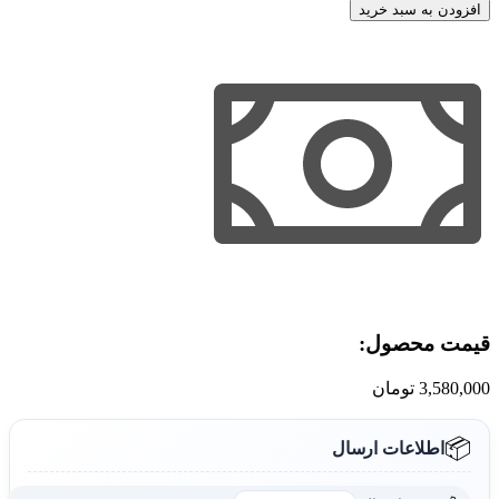
مغذی
افزودن به سبد خرید
لاکچری
کوین
اورجینال
عدد
قیمت محصول:​
3,580,000
تومان
📦
اطلاعات ارسال