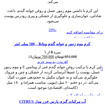
می‌کند.
این کرم با داشتن موم زنبور عسل و روغن جوانه گندم، باعث
شادابی، جوان‌سازی و جلوگیری از خشکی و پیری زودرس پوست
می‌شود.
-10%
برای مقایسه اضافه کنید
مشاهده سریع
کرم موم زنبور و جوانه گندم ویتابلا – 180 میلی لیتر
نمره
0
از 5
قیمت
قیمت
851,000
تومان
769,000
تومان
14
اصلی:
فعلی:
افزودن به سبد خرید
851,000 تومان
769,000 تومان.
این کرم با ترکیب روغن جوانه گندم غنی از ویتامین E و موم زنبور
بود.
عسل، پوست را عمیقاً آبرسانی کرده، از خشکی و چین و چروک
جلوگیری می‌کند و به عنوان مکمل به حجم‌دهی صورت کمک
می‌کند. در دو حجم ۶۰ میل (تیوپی، مناسب همراه) و ۱۸۰ میل
(کاسه‌ای، اقتصادی) موجود است.
برای مقایسه اضافه کنید
مشاهده سریع
آب مرکبات گیری پارس خزر مدل CITRUS