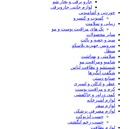
جارو برقی و بخار شو
لوازم جانبی جاروبرقی
خوردنی و آشامیدنی
کمپوت و کنسرو
زیبایی و سلامت
پک های مراقبت پوست و مو
سایر محصولات
سبد و جعبه و پالت
سرویس جهیزیه پلاسکو
سطل
سلامتی و بهداشت
شامپو ومراقبت مو
شستشو و نظافت لباس
شگفت انگیزها
صنایع دستی
عطر و ادکلن و اسپری
کرم و مراقبت پوست
کمد، دراور و جاکفشی
لوازم آشپزخانه
لوازم سفر
لوازم مصرفی پزشکی
چسب آنژیوکت
چسب زخم انگشتی
لوازم نظافت