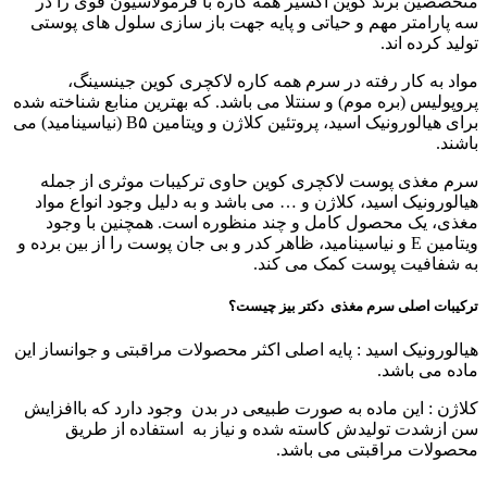
متخصصین برند کوین اکسیر همه کاره با فرمولاسیون قوی را در
سه پارامتر مهم و حیاتی و پایه جهت باز سازی سلول های پوستی
تولید کرده اند.
مواد به کار رفته در سرم همه کاره لاکچری کوین جینسینگ،
پروپولیس (بره موم) و سنتلا می باشد. که بهترین منابع شناخته شده
برای هیالورونیک اسید، پروتئین کلاژن و ویتامین B۵ (نیاسینامید) می
باشند.
سرم مغذی پوست لاکچری کوین حاوی ترکیبات موثری از جمله
هیالورونیک اسید، کلاژن و … می باشد و به دلیل وجود انواع مواد
مغذی، یک محصول کامل و چند منظوره است. همچنین با وجود
ویتامین E و نیاسینامید، ظاهر کدر و بی جان پوست را از بین برده و
به شفافیت پوست کمک می کند.
ترکیبات اصلی سرم مغذی دکتر بیز چیست؟
هیالورونیک اسید : پایه اصلی اکثر محصولات مراقبتی و جوانساز این
ماده می باشد.
کلاژن : این ماده به صورت طبیعی در بدن وجود دارد که باافزایش
سن ازشدت تولیدش کاسته شده و نیاز به استفاده از طریق
محصولات مراقبتی می باشد.