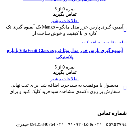
نمره
0
از 5
تماس بگیرید
اطلاعات بیشتر
آبمیوه گیری پارس خزر مدل مانگو – Mango یک آبمیوه گیری تک
کاره ی با کیفیت و خوش ساخت از
برای مقایسه اضافه کنید
مشاهده سریع
آبمیوه گیری پارس خزر مدل ویتا فروت VitaFruit Glass با پارچ
پلاستیکی
نمره
0
از 5
تماس بگیرید
اطلاعات بیشتر
محصول با موفقیت به سبدخرید اضافه شد. برای ثبت نهایی
سفارش بر روی دکمه‌ی مشاهده سبدخرید کلیک کنید و برای
شماره تماس
٥٥٩٥٣٧٩٤ - ٠٢١ & ٩١٠٩٢٠٤٥ - ٠٢١ 09125840764 حیدری