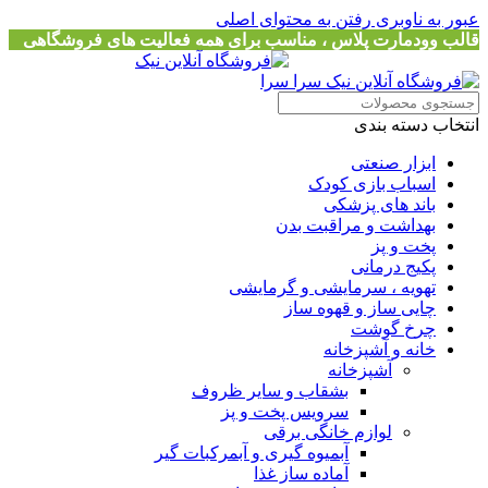
عبور به ناوبری
رفتن به محتوای اصلی
قالب وودمارت پلاس ، مناسب برای همه فعالیت های فروشگاهی
انتخاب دسته بندی
ابزار صنعتی
اسباب بازی کودک
باند های پزشکی
بهداشت و مراقبت بدن
پخت و پز
پکیج درمانی
تهویه ، سرمایشی و گرمایشی
چایی ساز و قهوه ساز
چرخ گوشت
خانه و آشپزخانه
آشپزخانه
بشقاب و سایر ظروف
سرویس پخت و پز
لوازم خانگی برقی
آبمیوه گیری و آبمرکبات گیر
آماده ساز غذا