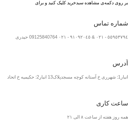
بر روی دکمه‌ی مشاهده سبدخرید کلیک کنید و برای
شماره تماس
٥٥٩٥٣٧٩٤ - ٠٢١ & ٩١٠٩٢٠٤٥ - ٠٢١ 09125840764 حیدری
آدرس
انبار1: شهرری خ آستانه کوچه مسجدپلاک13 انبار2: حکیمیه خ اتحاد
ساعت کاری
همه روز هفته از ساعت ٨ الی ۲۱