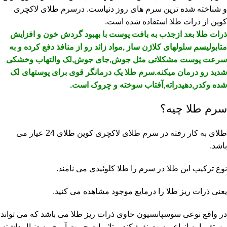
و شناخته شده ترین سرم های روز دنیاست. درسرم طلای لاکچری
کوین از ذرات طلا استفاده شده است.
ذرات طلا بعد ازجذب به بافت پوست با بهبود گردش خون و افزایش
متابولیسم سلولهای کلاژن ساز ,مواد زائد رو از منافذ دفع کرده و به
سرعت پوست مشکلاتی مثل جوش,جای جوش,لک والتهاب وخشکی
شدید رو درمان میکنه.سرم طلا یک درمانگر قوی برای پوستهای لک
شده وکدر,دهیدراته,آفتاب سوخته و چروک است.
سرم طلا چیه؟
طلای به کار رفته در سرم طلای لاکچری کوین طلای 24 عیار می
باشد.
نوع ترکیب این طلا در سرم را طلا کلوئیدی می نامند.
یعنی ذرات ریز طلا را درمایع موجود مشاهده می کنید.
در واقع نوعی سوسپانسیون حاوی ذرات ریز طلا می باشد که می تواند
مستقیما به انواع پوست نفوذ کند و تاثیرات حیرت آوری به دنبال داشته