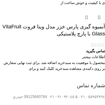
ی با کیفیت و خوش ساخت از
آبمیوه گیری پارس خزر مدل ویتا فروت VitaFruit
Glass با پارچ پلاستیکی
تماس بگیرید
اطلاعات بیشتر
محصول با موفقیت به سبدخرید اضافه شد. برای ثبت نهایی سفارش
بر روی دکمه‌ی مشاهده سبدخرید کلیک کنید و برای
شماره تماس
٥٥٩٥٣٧٩٤ - ٠٢١ & ٩١٠٩٢٠٤٥ - ٠٢١ 09125840764 حیدری