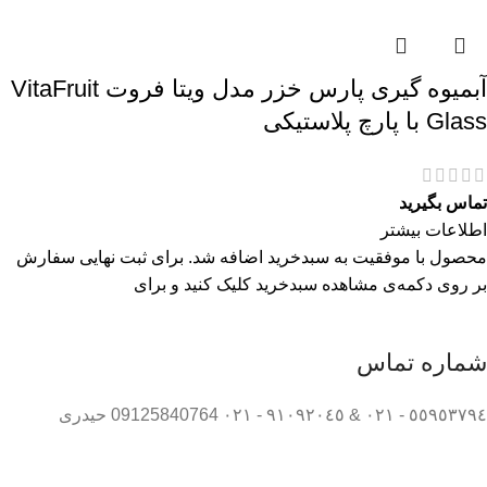
آبمیوه گیری پارس خزر مدل ویتا فروت VitaFruit
Glass با پارچ پلاستیکی
تماس بگیرید
اطلاعات بیشتر
محصول با موفقیت به سبدخرید اضافه شد. برای ثبت نهایی سفارش
بر روی دکمه‌ی مشاهده سبدخرید کلیک کنید و برای
شماره تماس
٥٥٩٥٣٧٩٤ - ٠٢١ & ٩١٠٩٢٠٤٥ - ٠٢١ 09125840764 حیدری