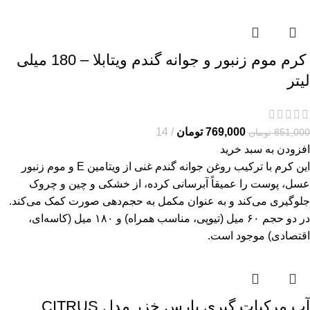
کرم موم زنبور و جوانه گندم ویتابلا – 180 میلی
لیتر
769,000
تومان
14
851,000
تومان
افزودن به سبد خرید
این کرم با ترکیب روغن جوانه گندم غنی از ویتامین E و موم زنبور
عسل، پوست را عمیقاً آبرسانی کرده، از خشکی و چین و چروک
جلوگیری می‌کند و به عنوان مکمل به حجم‌دهی صورت کمک می‌کند.
در دو حجم ۶۰ میل (تیوپی، مناسب همراه) و ۱۸۰ میل (کاسه‌ای،
اقتصادی) موجود است.
آب مرکبات گیری پارس خزر مدل CITRUS