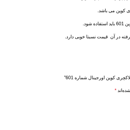
ی کوین می باشد.
ود.
چری کوین اورجینال شماره 601”
ده‌اند
*