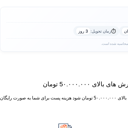
⏱️
زمان تحویل:
3 روز
 محاسبه شده است.
ای 5٠.٠٠٠.٠٠٠ تومان
چنان چه جمع صورت حساب شما بالای 5٠.٠٠٠.٠٠٠ تومان شود هزینه پست برای شما به صورت رایگان