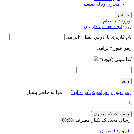
مخازن زباله صنعتی
جستجو
ورود / ثبت نام
ورود
ایجاد حساب کاربری
نام کاربری یا آدرس ایمیل
*
الزامی
رمز عبور
*
الزامی
کدامنیتی (کپچا)
*
ورود
رمز عبور را فراموش کرده اید؟
مرا به خاطر بسپار
یا
ورود با کد یکبارمصرف
ارسال مجدد کد یکبار مصرف
(00:
60
)
0
موارد
0
تومان