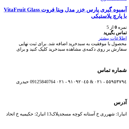
آبمیوه گیری پارس خزر مدل ویتا فروت VitaFruit Glass
با پارچ پلاستیکی
نمره
0
از 5
تماس بگیرید
اطلاعات بیشتر
محصول با موفقیت به سبدخرید اضافه شد. برای ثبت نهایی
سفارش بر روی دکمه‌ی مشاهده سبدخرید کلیک کنید و برای
شماره تماس
٥٥٩٥٣٧٩٤ - ٠٢١ & ٩١٠٩٢٠٤٥ - ٠٢١ 09125840764 حیدری
آدرس
انبار1: شهرری خ آستانه کوچه مسجدپلاک13 انبار2: حکیمیه خ اتحاد