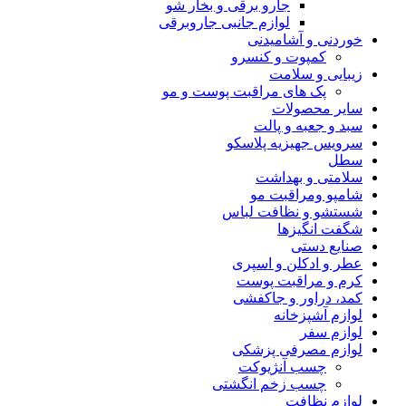
جارو برقی و بخار شو
لوازم جانبی جاروبرقی
خوردنی و آشامیدنی
کمپوت و کنسرو
زیبایی و سلامت
پک های مراقبت پوست و مو
سایر محصولات
سبد و جعبه و پالت
سرویس جهیزیه پلاسکو
سطل
سلامتی و بهداشت
شامپو ومراقبت مو
شستشو و نظافت لباس
شگفت انگیزها
صنایع دستی
عطر و ادکلن و اسپری
کرم و مراقبت پوست
کمد، دراور و جاکفشی
لوازم آشپزخانه
لوازم سفر
لوازم مصرفی پزشکی
چسب آنژیوکت
چسب زخم انگشتی
لوازم نظافت