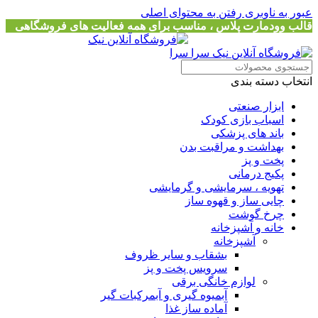
عبور به ناوبری
رفتن به محتوای اصلی
قالب وودمارت پلاس ، مناسب برای همه فعالیت های فروشگاهی
انتخاب دسته بندی
ابزار صنعتی
اسباب بازی کودک
باند های پزشکی
بهداشت و مراقبت بدن
پخت و پز
پکیج درمانی
تهویه ، سرمایشی و گرمایشی
چایی ساز و قهوه ساز
چرخ گوشت
خانه و آشپزخانه
آشپزخانه
بشقاب و سایر ظروف
سرویس پخت و پز
لوازم خانگی برقی
آبمیوه گیری و آبمرکبات گیر
آماده ساز غذا