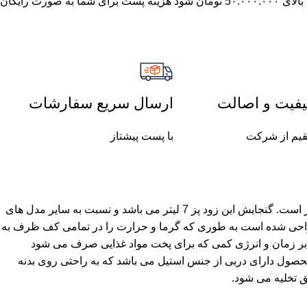
چنان چه جمع صورت حساب شما بالای 5٠.٠٠٠.٠٠٠ تومان شود هزینه پست برای شما به صورت رایگان
فیت و اصالت
ارسال سریع سفارشات
یم از شرکت
با پست پیشتاز
زودپز راسل مدل دلوکس کد R-157 دارای بدنه ای از جنس استیل نیکل –کروم 18/10 می باشد که ضد زنگ بوده و از مقاومت بالایی برخوردار است. گنجایش این زود پز 7 لیتر می باشد و نسبت به سایر مدل های
راحی شده است به طوری که گرما و حرارت را در تمامی کف ظرف به
بر زمان و انرژی کمی که برای پخت مواد غذایی صرف می شود
انید در وقت و انرژی صرفه جویی نمایید. این محصول دارای دربی از جنس استیل می باشد که به راحتی روی بدنه
ق تخلیه می شود.