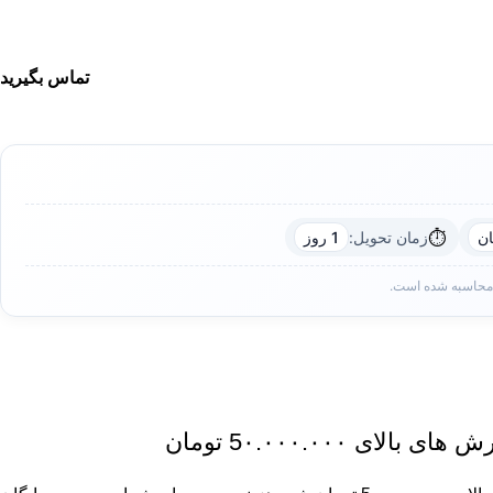
تماس بگیرید
⏱️
زمان تحویل:
1 روز
 محاسبه شده است.
ای 5٠.٠٠٠.٠٠٠ تومان