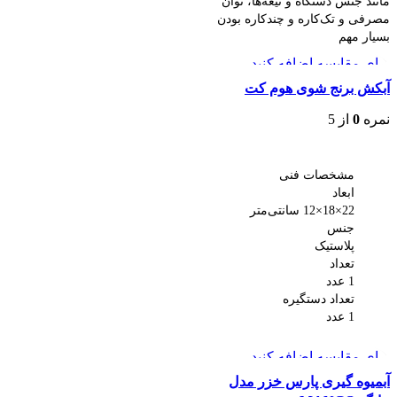
مانند جنس دستگاه و تیغه‌ها، توان
مصرفی و تک‌کاره و چندکاره بودن
بسیار مهم
برای مقایسه اضافه کنید
مشاهده سریع
آبکش برنج شوی هوم کت
نمره
0
از 5
اطلاعات بیشتر
مشخصات فنی
ابعاد
22×18×12 سانتی‌متر
جنس
پلاستیک
تعداد
1 عدد
تعداد دستگیره
1 عدد
برای مقایسه اضافه کنید
مشاهده سریع
آبمیوه گیری پارس خزر مدل