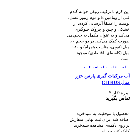
اصلی:
فعلی:
افزودن به سبد خرید
851,000 تومان
769,000 تومان.
این کرم با ترکیب روغن جوانه گندم
بود.
غنی از ویتامین E و موم زنبور عسل،
پوست را عمیقاً آبرسانی کرده، از
خشکی و چین و چروک جلوگیری
می‌کند و به عنوان مکمل به حجم‌دهی
صورت کمک می‌کند. در دو حجم ۶۰
میل (تیوپی، مناسب همراه) و ۱۸۰
میل (کاسه‌ای، اقتصادی) موجود
است.
برای مقایسه اضافه کنید
مشاهده سریع
آب مرکبات گیری پارس خزر
مدل CITRUS
نمره
0
از 5
تماس بگیرید
اطلاعات بیشتر
محصول با موفقیت به سبدخرید
اضافه شد. برای ثبت نهایی سفارش
بر روی دکمه‌ی مشاهده سبدخرید
کلیک کنید و برای