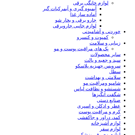
لوازم خانگی برقی
آبمیوه گیری و آبمرکبات گیر
آماده ساز غذا
جارو برقی و بخار شو
لوازم جانبی جاروبرقی
خوردنی و آشامیدنی
کمپوت و کنسرو
زیبایی و سلامت
پک های مراقبت پوست و مو
سایر محصولات
سبد و جعبه و پالت
سرویس جهیزیه پلاسکو
سطل
سلامتی و بهداشت
شامپو ومراقبت مو
شستشو و نظافت لباس
شگفت انگیزها
صنایع دستی
عطر و ادکلن و اسپری
کرم و مراقبت پوست
کمد، دراور و جاکفشی
لوازم آشپزخانه
لوازم سفر
لوازم مصرفی پزشکی