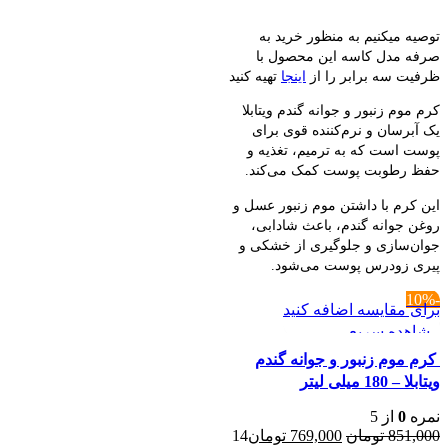
افزودن به سبد خرید
697,000 تومان
429,000 تومان.
بود.
توصیه میکنیم به منظور خرید به
صرفه مدل کاسه این محصول با
ظرفیت سه برابر را از
اینجا
تهیه کنید
کرم موم زنبور و جوانه گندم ویتابلا
یک آبرسان و نرم‌کننده قوی برای
پوست است که به ترمیم، تغذیه و
حفظ رطوبت پوست کمک می‌کند.
این کرم با داشتن موم زنبور عسل و
روغن جوانه گندم، باعث شادابی،
جوان‌سازی و جلوگیری از خشکی و
پیری زودرس پوست می‌شود.
-10%
برای مقایسه اضافه کنید
مشاهده سریع
کرم موم زنبور و جوانه گندم
ویتابلا – 180 میلی لیتر
نمره
0
از 5
قیمت
قیمت
851,000
تومان
769,000
تومان
14