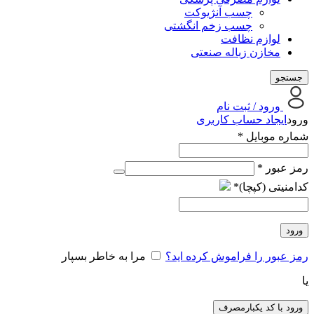
چسب آنژیوکت
چسب زخم انگشتی
لوازم نظافت
مخازن زباله صنعتی
جستجو
ورود / ثبت نام
ورود
ایجاد حساب کاربری
شماره موبایل
*
الزامی
رمز عبور
*
کدامنیتی (کپچا)
*
ورود
رمز عبور را فراموش کرده اید؟
مرا به خاطر بسپار
یا
ورود با کد یکبارمصرف