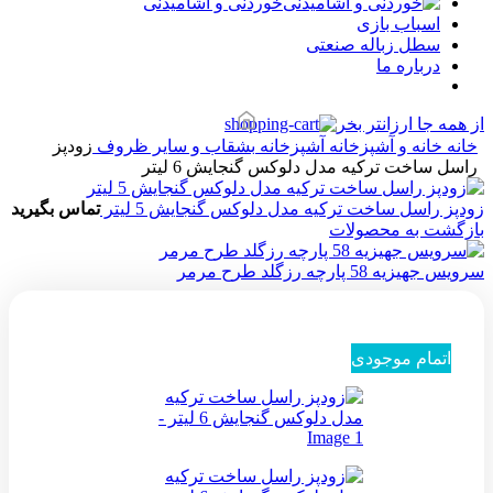
خوردنی و آشامیدنی
اسباب بازی
سطل زباله صنعتی
درباره ما
از همه جا ارزانتر بخر
خانه
خانه و آشپزخانه
آشپزخانه
بشقاب و سایر ظروف
زودپز
راسل ساخت ترکیه مدل دلوکس گنجایش 6 لیتر
زودپز راسل ساخت ترکیه مدل دلوکس گنجایش 5 لیتر
تماس بگیرید
بازگشت به محصولات
سرویس جهیزیه 58 پارچه رزگلد طرح مرمر
اتمام موجودی