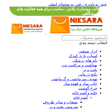
عبور به ناوبری
رفتن به محتوای اصلی
قالب وودمارت پلاس ، مناسب برای همه فعالیت های
فروشگاهی
انتخاب دسته بندی
ابزار صنعتی
اسباب بازی کودک
باند های پزشکی
بهداشت و مراقبت بدن
پخت و پز
پکیج درمانی
تهویه ، سرمایشی و گرمایشی
چایی ساز و قهوه ساز
چرخ گوشت
خانه و آشپزخانه
آشپزخانه
بشقاب و سایر ظروف
سرویس پخت و پز