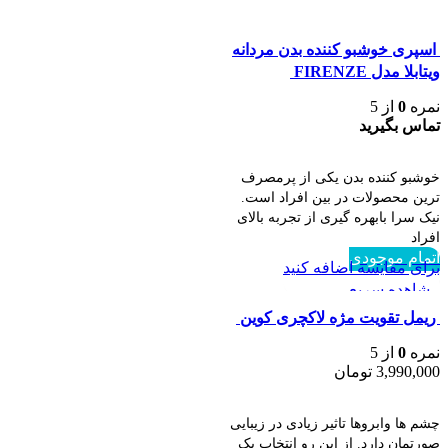
اسپری خوشبو کننده بدن مردانه
ویتابلا مدل FIRENZE
نمره
0
از 5
تماس بگیرید
اطلاعات بیشتر
خوشبو کننده بدن یکی از پرمصرف
ترین محصولات در بین افراد است.
نیک سرا بابهره گیری از تجربه بالای
افراد
اتمام موجودی
برای مقایسه اضافه کنید
مشاهده سریع
ريمل تقويت مژه لاكچری كوين
نمره
0
از 5
3,990,000
تومان
اطلاعات بیشتر
چشم ها وابروها تاثیر زیادی در زیبایی
صورتمان دارد. از این رو انتخاب یک