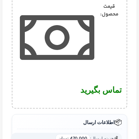
قیمت
محصول:​
تماس بگیرید
📦
اطلاعات ارسال
💰
هزینه ارسال:
470,000 تومان