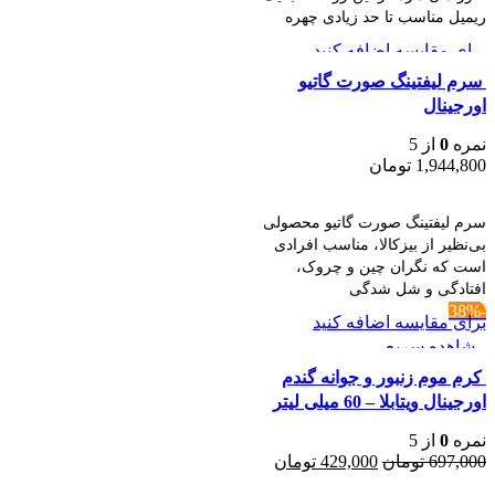
ریمیل مناسب تا حد زیادی چهره
برای مقایسه اضافه کنید
مشاهده سریع
سرم ليفتينگ صورت گاتیو
اورجینال
نمره
0
از 5
1,944,800
تومان
افزودن به سبد خرید
سرم ليفتينگ صورت گاتیو محصولی
بی‌نظیر از بیزکالا، مناسب افرادی
است که نگران چین و چروک،
افتادگی و شل‌ شدگی
-38%
برای مقایسه اضافه کنید
مشاهده سریع
کرم موم زنبور و جوانه گندم
اورجینال ویتابلا – 60 میلی لیتر
نمره
0
از 5
قیمت
قیمت
697,000
تومان
429,000
تومان
اصلی:
فعلی: