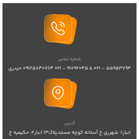
شماره تماس
٥٥٩٥٣٧٩٤ - ٠٢١ & ٩١٠٩٢٠٤٥ - ٠٢١ 09125840764 حیدری
آدرس
انبار1: شهرری خ آستانه کوچه مسجدپلاک13 انبار2: حکیمیه خ