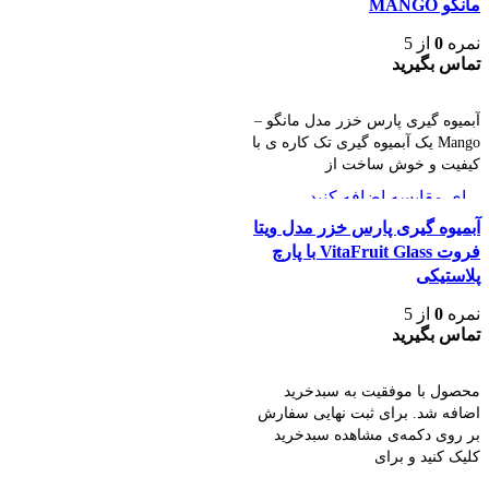
مانگو MANGO
نمره
0
از 5
تماس بگیرید
اطلاعات بیشتر
آبمیوه گیری پارس خزر مدل مانگو –
Mango یک آبمیوه گیری تک کاره ی با
کیفیت و خوش ساخت از
برای مقایسه اضافه کنید
مشاهده سریع
آبمیوه گیری پارس خزر مدل ویتا
فروت VitaFruit Glass با پارچ
پلاستیکی
نمره
0
از 5
تماس بگیرید
اطلاعات بیشتر
محصول با موفقیت به سبدخرید
اضافه شد. برای ثبت نهایی سفارش
بر روی دکمه‌ی مشاهده سبدخرید
کلیک کنید و برای