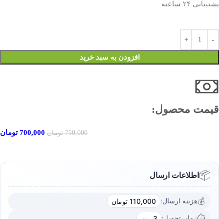
پشتیبانی ۲۴ ساعته
افزودن به سبد خرید
قیمت محصول:​
700,000
تومان
750,000
تومان
📦
اطلاعات ارسال
💰
هزینه ارسال:
110,000 تومان
⏱️
زمان تحویل:
3 روز