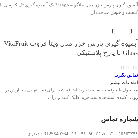
آبمیوه گیری پارس خزر مدل مانگو – Mango یک آبمیوه گیری تک کاره ی با
کیفیت و خوش ساخت از
آبمیوه گیری پارس خزر مدل ویتا فروت VitaFruit
Glass با پارچ پلاستیکی
تماس بگیرید
اطلاعات بیشتر
محصول با موفقیت به سبدخرید اضافه شد. برای ثبت نهایی سفارش بر
روی دکمه‌ی مشاهده سبدخرید کلیک کنید و برای
شماره تماس
٥٥٩٥٣٧٩٤ - ٠٢١ & ٩١٠٩٢٠٤٥ - ٠٢١ 09125840764 حیدری