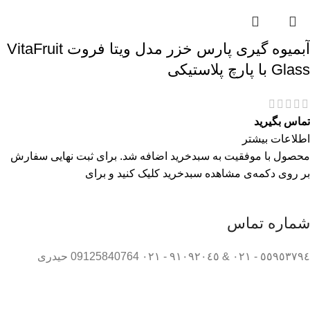
آبمیوه گیری پارس خزر مدل ویتا فروت VitaFruit
Glass با پارچ پلاستیکی
تماس بگیرید
اطلاعات بیشتر
محصول با موفقیت به سبدخرید اضافه شد. برای ثبت نهایی سفارش
بر روی دکمه‌ی مشاهده سبدخرید کلیک کنید و برای
شماره تماس
٥٥٩٥٣٧٩٤ - ٠٢١ & ٩١٠٩٢٠٤٥ - ٠٢١ 09125840764 حیدری