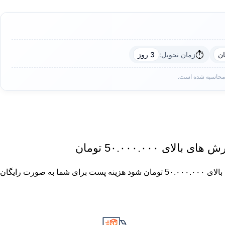
⏱️
زمان تحویل:
3 روز
 محاسبه شده است.
ای 5٠.٠٠٠.٠٠٠ تومان
چنان چه جمع صورت حساب شما بالای 5٠.٠٠٠.٠٠٠ تومان شود هزینه پست برای شما به صورت رایگان