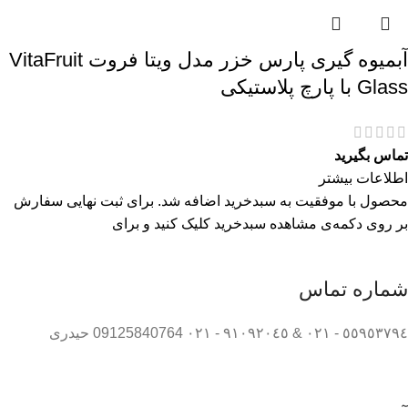
آبمیوه گیری پارس خزر مدل ویتا فروت VitaFruit
Glass با پارچ پلاستیکی
تماس بگیرید
اطلاعات بیشتر
محصول با موفقیت به سبدخرید اضافه شد. برای ثبت نهایی سفارش
بر روی دکمه‌ی مشاهده سبدخرید کلیک کنید و برای
شماره تماس
٥٥٩٥٣٧٩٤ - ٠٢١ & ٩١٠٩٢٠٤٥ - ٠٢١ 09125840764 حیدری