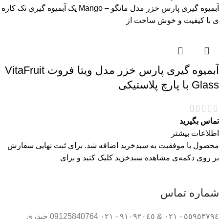
آبمیوه گیری پارس خزر مدل مانگو – Mango یک آبمیوه گیری تک کاره
ی با کیفیت و خوش ساخت از
آبمیوه گیری پارس خزر مدل ویتا فروت VitaFruit
Glass با پارچ پلاستیکی
تماس بگیرید
اطلاعات بیشتر
محصول با موفقیت به سبدخرید اضافه شد. برای ثبت نهایی سفارش
بر روی دکمه‌ی مشاهده سبدخرید کلیک کنید و برای
شماره تماس
٥٥٩٥٣٧٩٤ - ٠٢١ & ٩١٠٩٢٠٤٥ - ٠٢١ 09125840764 حیدری