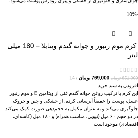
جوان‌سازی و جلوگیری از خشکی و پیری زودرس پوست می‌شود.
-10%
کرم موم زنبور و جوانه گندم ویتابلا – 180 میلی
لیتر
769,000
تومان
14
851,000
تومان
افزودن به سبد خرید
این کرم با ترکیب روغن جوانه گندم غنی از ویتامین E و موم زنبور
عسل، پوست را عمیقاً آبرسانی کرده، از خشکی و چین و چروک
جلوگیری می‌کند و به عنوان مکمل به حجم‌دهی صورت کمک می‌کند.
در دو حجم ۶۰ میل (تیوپی، مناسب همراه) و ۱۸۰ میل (کاسه‌ای،
اقتصادی) موجود است.