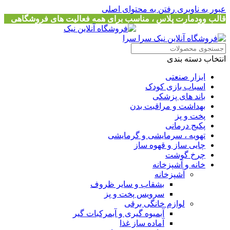
عبور به ناوبری
رفتن به محتوای اصلی
قالب وودمارت پلاس ، مناسب برای همه فعالیت های فروشگاهی
انتخاب دسته بندی
ابزار صنعتی
اسباب بازی کودک
باند های پزشکی
بهداشت و مراقبت بدن
پخت و پز
پکیج درمانی
تهویه ، سرمایشی و گرمایشی
چایی ساز و قهوه ساز
چرخ گوشت
خانه و آشپزخانه
آشپزخانه
بشقاب و سایر ظروف
سرویس پخت و پز
لوازم خانگی برقی
آبمیوه گیری و آبمرکبات گیر
آماده ساز غذا