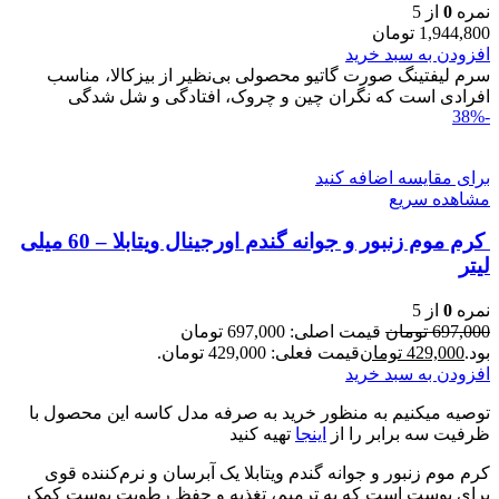
نمره
0
از 5
1,944,800
تومان
افزودن به سبد خرید
سرم ليفتينگ صورت گاتیو محصولی بی‌نظیر از بیزکالا، مناسب
افرادی است که نگران چین و چروک، افتادگی و شل‌ شدگی
-38%
برای مقایسه اضافه کنید
مشاهده سریع
کرم موم زنبور و جوانه گندم اورجینال ویتابلا – 60 میلی
لیتر
نمره
0
از 5
697,000
تومان
قیمت اصلی: 697,000 تومان
بود.
429,000
تومان
قیمت فعلی: 429,000 تومان.
افزودن به سبد خرید
توصیه میکنیم به منظور خرید به صرفه مدل کاسه این محصول با
ظرفیت سه برابر را از
اینجا
تهیه کنید
کرم موم زنبور و جوانه گندم ویتابلا یک آبرسان و نرم‌کننده قوی
برای پوست است که به ترمیم، تغذیه و حفظ رطوبت پوست کمک