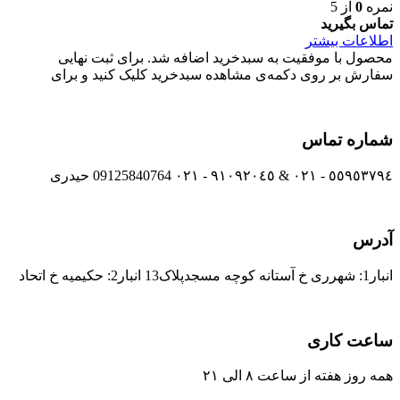
نمره
0
از 5
تماس بگیرید
اطلاعات بیشتر
محصول با موفقیت به سبدخرید اضافه شد. برای ثبت نهایی
سفارش بر روی دکمه‌ی مشاهده سبدخرید کلیک کنید و برای
شماره تماس
٥٥٩٥٣٧٩٤ - ٠٢١ & ٩١٠٩٢٠٤٥ - ٠٢١ 09125840764 حیدری
آدرس
انبار1: شهرری خ آستانه کوچه مسجدپلاک13 انبار2: حکیمیه خ اتحاد
ساعت کاری
همه روز هفته از ساعت ٨ الی ۲۱