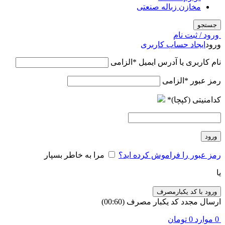
مخازن زباله صنعتی
جستجو
ورود / ثبت نام
ورود
ایجاد حساب کاربری
نام کاربری یا آدرس ایمیل
*
الزامی
رمز عبور
*
الزامی
کدامنیتی (کپچا)
*
ورود
رمز عبور را فراموش کرده اید؟
مرا به خاطر بسپار
یا
ورود با کد یکبارمصرف
ارسال مجدد کد یکبار مصرف
(00:
60
)
0
موارد
0
تومان