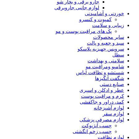
جارو برقی و بخار شو
لوازم جانبی جاروبرقی
خوردنی و آشامیدنی
کمپوت و کنسرو
زیبایی و سلامت
پک های مراقبت پوست و مو
سایر محصولات
سبد و جعبه و پالت
سرویس جهیزیه پلاسکو
سطل
سلامتی و بهداشت
شامپو ومراقبت مو
شستشو و نظافت لباس
شگفت انگیزها
صنایع دستی
عطر و ادکلن و اسپری
کرم و مراقبت پوست
کمد، دراور و جاکفشی
لوازم آشپزخانه
لوازم سفر
لوازم مصرفی پزشکی
چسب آنژیوکت
چسب زخم انگشتی
لوازم نظافت