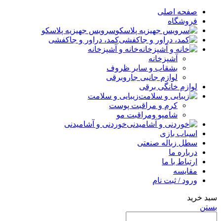
صفحه اصلی
فروشگاه
سرویس جهیزیه پلاسکو
کمد، دراور و جاکفشی
خانه و آشپزخانه
آشپزخانه
بشقاب و سایر ظروف
لوازم جانبی جاروبرقی
لوازم خانگی برقی
زیبایی و سلامت
کرم و مراقبت پوست
شامپو ومراقبت مو
خوردنی و آشامیدنی
اسباب بازی
سطل زباله صنعتی
درباره ما
ارتباط با ما
مقایسه
ورود / ثبت نام
سبد خرید
بستن