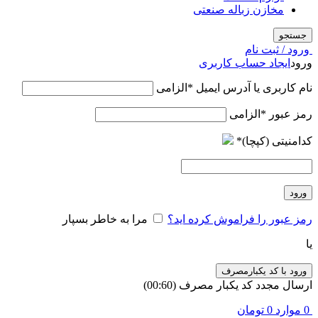
مخازن زباله صنعتی
جستجو
ورود / ثبت نام
ورود
ایجاد حساب کاربری
نام کاربری یا آدرس ایمیل
*
الزامی
رمز عبور
*
الزامی
کدامنیتی (کپچا)
*
ورود
رمز عبور را فراموش کرده اید؟
مرا به خاطر بسپار
یا
ورود با کد یکبارمصرف
ارسال مجدد کد یکبار مصرف
(00:
60
)
0
موارد
0
تومان