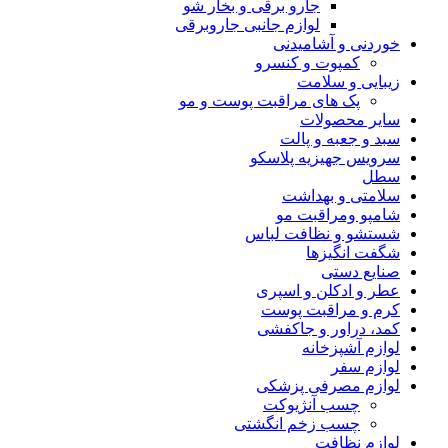
جارو برقی و بخار شو
لوازم جانبی جاروبرقی
خوردنی و آشامیدنی
کمپوت و کنسرو
زیبایی و سلامت
پک های مراقبت پوست و مو
سایر محصولات
سبد و جعبه و پالت
سرویس جهیزیه پلاسکو
سطل
سلامتی و بهداشت
شامپو ومراقبت مو
شستشو و نظافت لباس
شگفت انگیزها
صنایع دستی
عطر و ادکلن و اسپری
کرم و مراقبت پوست
کمد، دراور و جاکفشی
لوازم آشپزخانه
لوازم سفر
لوازم مصرفی پزشکی
چسب آنژیوکت
چسب زخم انگشتی
لوازم نظافت