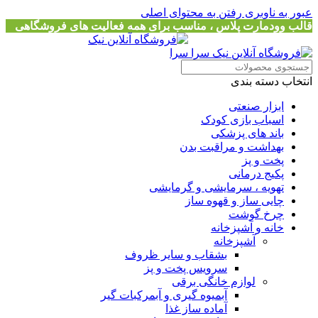
عبور به ناوبری
رفتن به محتوای اصلی
قالب وودمارت پلاس ، مناسب برای همه فعالیت های فروشگاهی
انتخاب دسته بندی
ابزار صنعتی
اسباب بازی کودک
باند های پزشکی
بهداشت و مراقبت بدن
پخت و پز
پکیج درمانی
تهویه ، سرمایشی و گرمایشی
چایی ساز و قهوه ساز
چرخ گوشت
خانه و آشپزخانه
آشپزخانه
بشقاب و سایر ظروف
سرویس پخت و پز
لوازم خانگی برقی
آبمیوه گیری و آبمرکبات گیر
آماده ساز غذا