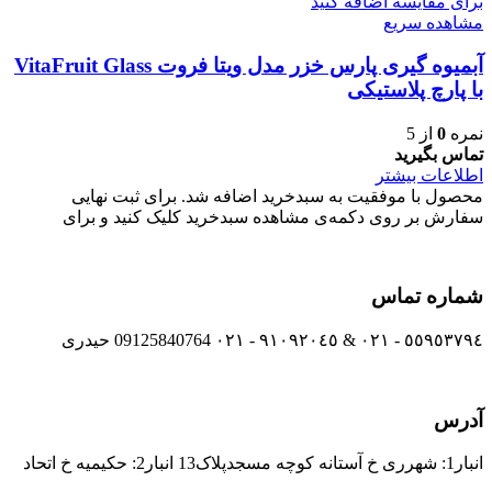
برای مقایسه اضافه کنید
مشاهده سریع
آبمیوه گیری پارس خزر مدل ویتا فروت VitaFruit Glass
با پارچ پلاستیکی
نمره
0
از 5
تماس بگیرید
اطلاعات بیشتر
محصول با موفقیت به سبدخرید اضافه شد. برای ثبت نهایی
سفارش بر روی دکمه‌ی مشاهده سبدخرید کلیک کنید و برای
شماره تماس
٥٥٩٥٣٧٩٤ - ٠٢١ & ٩١٠٩٢٠٤٥ - ٠٢١ 09125840764 حیدری
آدرس
انبار1: شهرری خ آستانه کوچه مسجدپلاک13 انبار2: حکیمیه خ اتحاد