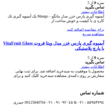
نمره
0
از 5
تماس بگیرید
اطلاعات بیشتر
آبمیوه گیری پارس خزر مدل مانگو – Mango یک آبمیوه گیری تک
کاره ی با کیفیت و خوش ساخت از
برای مقایسه اضافه کنید
مشاهده سریع
آبمیوه گیری پارس خزر مدل ویتا فروت VitaFruit Glass
با پارچ پلاستیکی
نمره
0
از 5
تماس بگیرید
اطلاعات بیشتر
محصول با موفقیت به سبدخرید اضافه شد. برای ثبت نهایی
سفارش بر روی دکمه‌ی مشاهده سبدخرید کلیک کنید و برای
شماره تماس
٥٥٩٥٣٧٩٤ - ٠٢١ & ٩١٠٩٢٠٤٥ - ٠٢١ 09125840764 حیدری