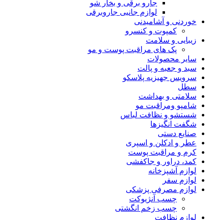
جارو برقی و بخار شو
لوازم جانبی جاروبرقی
خوردنی و آشامیدنی
کمپوت و کنسرو
زیبایی و سلامت
پک های مراقبت پوست و مو
سایر محصولات
سبد و جعبه و پالت
سرویس جهیزیه پلاسکو
سطل
سلامتی و بهداشت
شامپو ومراقبت مو
شستشو و نظافت لباس
شگفت انگیزها
صنایع دستی
عطر و ادکلن و اسپری
کرم و مراقبت پوست
کمد، دراور و جاکفشی
لوازم آشپزخانه
لوازم سفر
لوازم مصرفی پزشکی
چسب آنژیوکت
چسب زخم انگشتی
لوازم نظافت