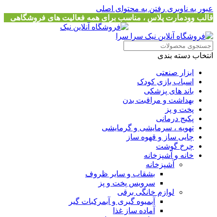
عبور به ناوبری
رفتن به محتوای اصلی
قالب وودمارت پلاس ، مناسب برای همه فعالیت های فروشگاهی
انتخاب دسته بندی
ابزار صنعتی
اسباب بازی کودک
باند های پزشکی
بهداشت و مراقبت بدن
پخت و پز
پکیج درمانی
تهویه ، سرمایشی و گرمایشی
چایی ساز و قهوه ساز
چرخ گوشت
خانه و آشپزخانه
آشپزخانه
بشقاب و سایر ظروف
سرویس پخت و پز
لوازم خانگی برقی
آبمیوه گیری و آبمرکبات گیر
آماده ساز غذا