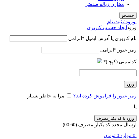
مخازن زباله صنعتی
جستجو
ورود / ثبت نام
ورود
ایجاد حساب کاربری
نام کاربری یا آدرس ایمیل
*
الزامی
رمز عبور
*
الزامی
کدامنیتی (کپچا)
*
ورود
رمز عبور را فراموش کرده اید؟
مرا به خاطر بسپار
یا
ورود با کد یکبارمصرف
ارسال مجدد کد یکبار مصرف
(00:
60
)
0
موارد
0
تومان