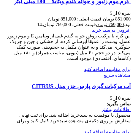
کرم موم زنبور و جوانه گندم ویتابلا – 180 میلی لیتر
نمره
0
از 5
851,000
تومان
قیمت اصلی: 851,000 تومان
بود.
769,000
تومان
قیمت فعلی: 769,000 تومان.
14
افزودن به سبد خرید
این کرم با ترکیب روغن جوانه گندم غنی از ویتامین E و موم زنبور
عسل، پوست را عمیقاً آبرسانی کرده، از خشکی و چین و چروک
جلوگیری می‌کند و به عنوان مکمل به حجم‌دهی صورت کمک
می‌کند. در دو حجم ۶۰ میل (تیوپی، مناسب همراه) و ۱۸۰ میل
(کاسه‌ای، اقتصادی) موجود است.
برای مقایسه اضافه کنید
مشاهده سریع
آب مرکبات گیری پارس خزر مدل CITRUS
نمره
0
از 5
تماس بگیرید
اطلاعات بیشتر
محصول با موفقیت به سبدخرید اضافه شد. برای ثبت نهایی
سفارش بر روی دکمه‌ی مشاهده سبدخرید کلیک کنید و برای
برای مقایسه اضافه کنید