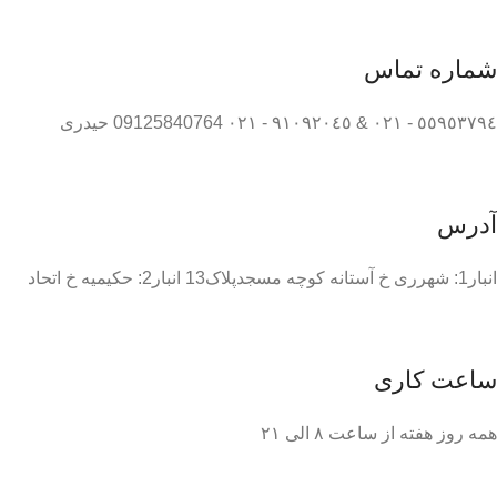
شماره تماس
٥٥٩٥٣٧٩٤ - ٠٢١ & ٩١٠٩٢٠٤٥ - ٠٢١ 09125840764 حیدری
آدرس
انبار1: شهرری خ آستانه کوچه مسجدپلاک13 انبار2: حکیمیه خ اتحاد
ساعت کاری
همه روز هفته از ساعت ٨ الی ۲۱