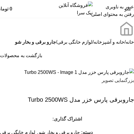
عبور به ناوبری
منو
0
توما
رفتن به محتوای اصلی
خانه
خانه و آشپزخانه
لوازم خانگی برقی
جارو برقی و بخار شو
بازگشت به محصولات
بزرگنمایی تصویر
جاروبرقی پارس خزر مدل Turbo 2500WS
اشتراک گذاری:
دسته:
جارو برقی و بخار شو
,
لوازم خانگی برقی