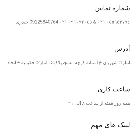
شماره تماس
٥٥٩٥٣٧٩٤ - ٠٢١ & ٩١٠٩٢٠٤٥ - ٠٢١ 09125840764 حیدری
آدرس
انبار1: شهرری خ آستانه کوچه مسجدپلاک13 انبار2: حکیمیه خ اتحاد
ساعت کاری
همه روز هفته از ساعت ٨ الی ۲۱
لینک های مهم