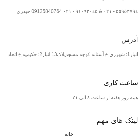
٥٥٩٥٣٧٩٤ - ٠٢١ & ٩١٠٩٢٠٤٥ - ٠٢١ 09125840764 حیدری
آدرس
انبار1: شهرری خ آستانه کوچه مسجدپلاک13 انبار2: حکیمیه خ اتحاد
ساعت کاری
همه روز هفته از ساعت ٨ الی ۲۱
لینک های مهم
خانه