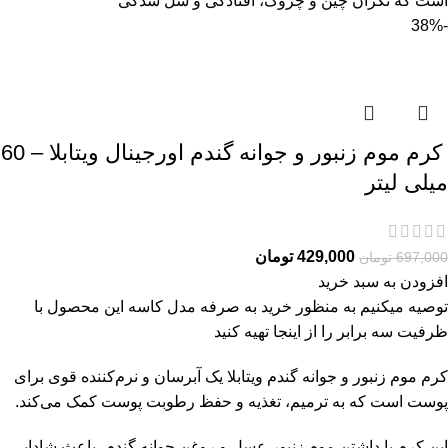
است که نگران چین و چروک، افتادگی و شل‌ شدگی
-38%
کرم موم زنبور و جوانه گندم اورجینال ویتابلا – 60
میلی لیتر
429,000
تومان
697,000
تومان
افزودن به سبد خرید
توصیه میکنیم به منظور خرید به صرفه مدل کاسه این محصول با
ظرفیت سه برابر را از
اینجا
تهیه کنید
کرم موم زنبور و جوانه گندم ویتابلا یک آبرسان و نرم‌کننده قوی برای
پوست است که به ترمیم، تغذیه و حفظ رطوبت پوست کمک می‌کند.
این کرم با داشتن موم زنبور عسل و روغن جوانه گندم، باعث شادابی،