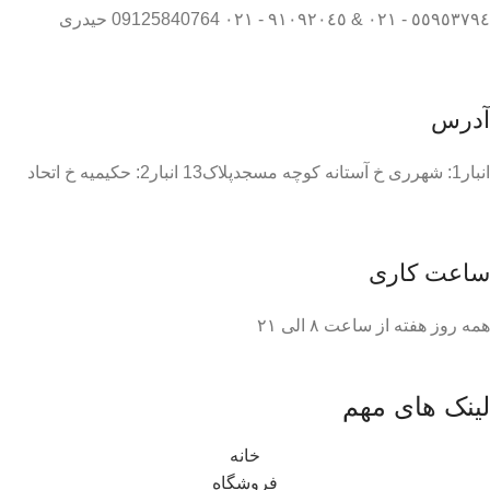
٥٥٩٥٣٧٩٤ - ٠٢١ & ٩١٠٩٢٠٤٥ - ٠٢١ 09125840764 حیدری
آدرس
انبار1: شهرری خ آستانه کوچه مسجدپلاک13 انبار2: حکیمیه خ اتحاد
ساعت کاری
همه روز هفته از ساعت ٨ الی ۲۱
لینک های مهم
خانه
فروشگاه