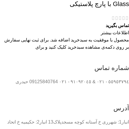
Glass با پارچ پلاستیکی
تماس بگیرید
اطلاعات بیشتر
محصول با موفقیت به سبدخرید اضافه شد. برای ثبت نهایی سفارش
بر روی دکمه‌ی مشاهده سبدخرید کلیک کنید و برای
شماره تماس
٥٥٩٥٣٧٩٤ - ٠٢١ & ٩١٠٩٢٠٤٥ - ٠٢١ 09125840764 حیدری
آدرس
انبار1: شهرری خ آستانه کوچه مسجدپلاک13 انبار2: حکیمیه خ اتحاد