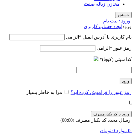
مخازن زباله صنعتی
جستجو
ورود / ثبت نام
ورود
ایجاد حساب کاربری
نام کاربری یا آدرس ایمیل
*
الزامی
رمز عبور
*
الزامی
کدامنیتی (کپچا)
*
ورود
رمز عبور را فراموش کرده اید؟
مرا به خاطر بسپار
یا
ورود با کد یکبارمصرف
ارسال مجدد کد یکبار مصرف
(00:
60
)
0
موارد
0
تومان