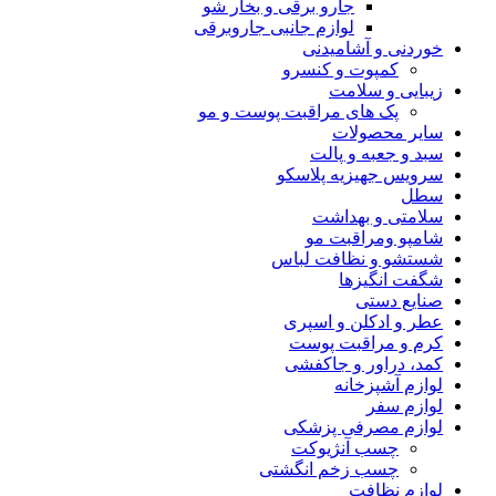
جارو برقی و بخار شو
لوازم جانبی جاروبرقی
خوردنی و آشامیدنی
کمپوت و کنسرو
زیبایی و سلامت
پک های مراقبت پوست و مو
سایر محصولات
سبد و جعبه و پالت
سرویس جهیزیه پلاسکو
سطل
سلامتی و بهداشت
شامپو ومراقبت مو
شستشو و نظافت لباس
شگفت انگیزها
صنایع دستی
عطر و ادکلن و اسپری
کرم و مراقبت پوست
کمد، دراور و جاکفشی
لوازم آشپزخانه
لوازم سفر
لوازم مصرفی پزشکی
چسب آنژیوکت
چسب زخم انگشتی
لوازم نظافت