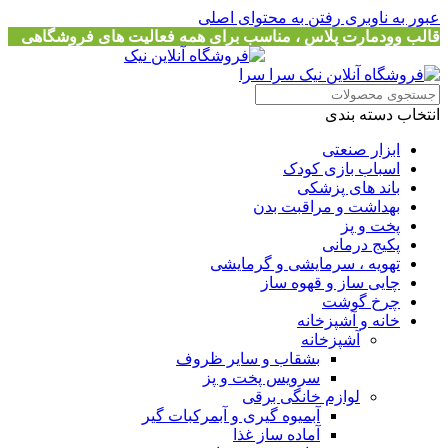
عبور به ناوبری
رفتن به محتوای اصلی
قالب وودمارت پلاس ، مناسب برای همه فعالیت های فروشگاهی
انتخاب دسته بندی
ابزار صنعتی
اسباب بازی کودک
باند های پزشکی
بهداشت و مراقبت بدن
پخت و پز
پکیج درمانی
تهویه ، سرمایشی و گرمایشی
چایی ساز و قهوه ساز
چرخ گوشت
خانه و آشپزخانه
آشپزخانه
بشقاب و سایر ظروف
سرویس پخت و پز
لوازم خانگی برقی
آبمیوه گیری و آبمرکبات گیر
آماده ساز غذا