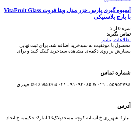
آبمیوه گیری پارس خزر مدل ویتا فروت VitaFruit Glass
با پارچ پلاستیکی
نمره
0
از 5
تماس بگیرید
اطلاعات بیشتر
محصول با موفقیت به سبدخرید اضافه شد. برای ثبت نهایی
سفارش بر روی دکمه‌ی مشاهده سبدخرید کلیک کنید و برای
شماره تماس
٥٥٩٥٣٧٩٤ - ٠٢١ & ٩١٠٩٢٠٤٥ - ٠٢١ 09125840764 حیدری
آدرس
انبار1: شهرری خ آستانه کوچه مسجدپلاک13 انبار2: حکیمیه خ اتحاد