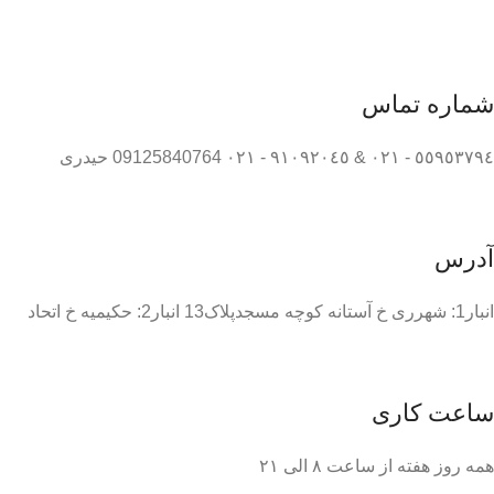
شماره تماس
٥٥٩٥٣٧٩٤ - ٠٢١ & ٩١٠٩٢٠٤٥ - ٠٢١ 09125840764 حیدری
آدرس
انبار1: شهرری خ آستانه کوچه مسجدپلاک13 انبار2: حکیمیه خ اتحاد
ساعت کاری
همه روز هفته از ساعت ٨ الی ۲۱