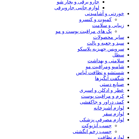
جارو برقی و بخار شو
لوازم جانبی جاروبرقی
خوردنی و آشامیدنی
کمپوت و کنسرو
زیبایی و سلامت
پک های مراقبت پوست و مو
سایر محصولات
سبد و جعبه و پالت
سرویس جهیزیه پلاسکو
سطل
سلامتی و بهداشت
شامپو ومراقبت مو
شستشو و نظافت لباس
شگفت انگیزها
صنایع دستی
عطر و ادکلن و اسپری
کرم و مراقبت پوست
کمد، دراور و جاکفشی
لوازم آشپزخانه
لوازم سفر
لوازم مصرفی پزشکی
چسب آنژیوکت
چسب زخم انگشتی
لوازم نظافت