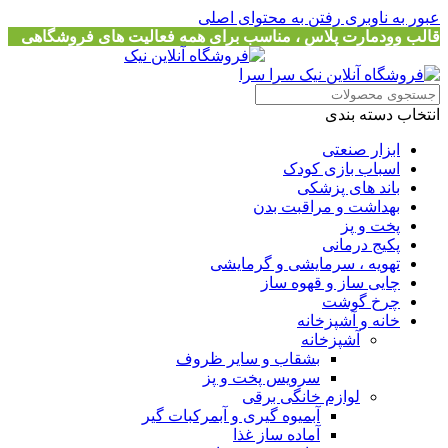
عبور به ناوبری
رفتن به محتوای اصلی
قالب وودمارت پلاس ، مناسب برای همه فعالیت های فروشگاهی
انتخاب دسته بندی
ابزار صنعتی
اسباب بازی کودک
باند های پزشکی
بهداشت و مراقبت بدن
پخت و پز
پکیج درمانی
تهویه ، سرمایشی و گرمایشی
چایی ساز و قهوه ساز
چرخ گوشت
خانه و آشپزخانه
آشپزخانه
بشقاب و سایر ظروف
سرویس پخت و پز
لوازم خانگی برقی
آبمیوه گیری و آبمرکبات گیر
آماده ساز غذا