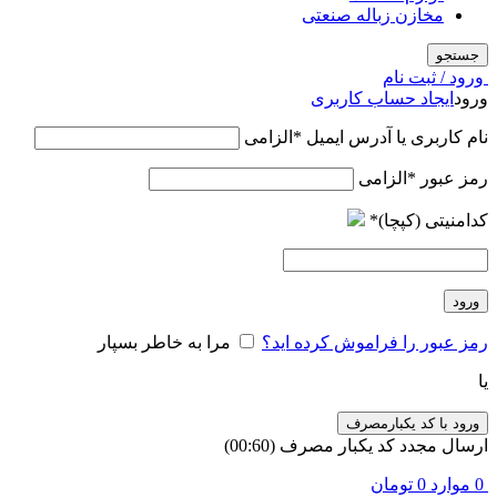
مخازن زباله صنعتی
جستجو
ورود / ثبت نام
ورود
ایجاد حساب کاربری
نام کاربری یا آدرس ایمیل
*
الزامی
رمز عبور
*
الزامی
کدامنیتی (کپچا)
*
ورود
رمز عبور را فراموش کرده اید؟
مرا به خاطر بسپار
یا
ورود با کد یکبارمصرف
ارسال مجدد کد یکبار مصرف
(00:
60
)
0
موارد
0
تومان