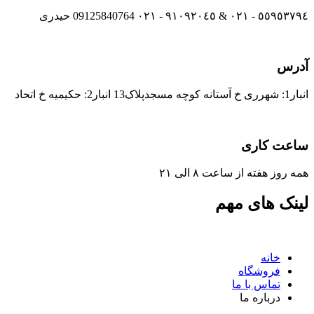
٥٥٩٥٣٧٩٤ - ٠٢١ & ٩١٠٩٢٠٤٥ - ٠٢١ 09125840764 حیدری
آدرس
انبار1: شهرری خ آستانه کوچه مسجدپلاک13 انبار2: حکیمیه خ اتحاد
ساعت کاری
همه روز هفته از ساعت ٨ الی ۲۱
لینک های مهم
خانه
فروشگاه
تماس با ما
درباره ما