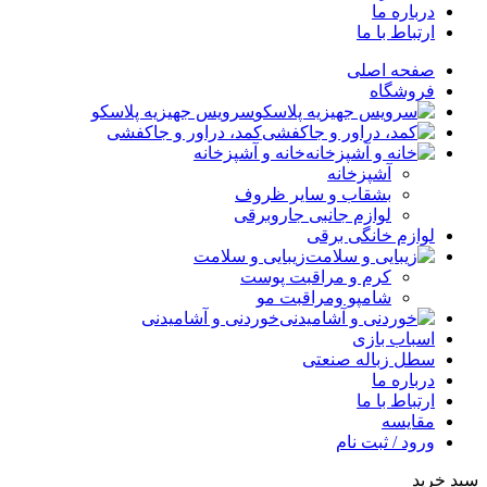
درباره ما
ارتباط با ما
صفحه اصلی
فروشگاه
سرویس جهیزیه پلاسکو
کمد، دراور و جاکفشی
خانه و آشپزخانه
آشپزخانه
بشقاب و سایر ظروف
لوازم جانبی جاروبرقی
لوازم خانگی برقی
زیبایی و سلامت
کرم و مراقبت پوست
شامپو ومراقبت مو
خوردنی و آشامیدنی
اسباب بازی
سطل زباله صنعتی
درباره ما
ارتباط با ما
مقایسه
ورود / ثبت نام
سبد خرید