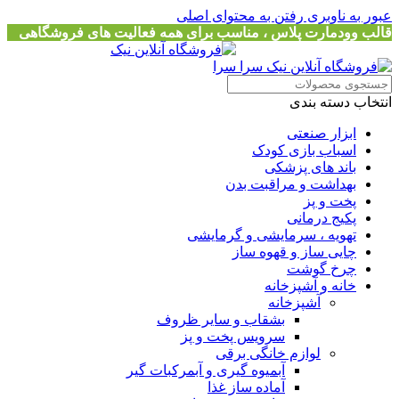
عبور به ناوبری
رفتن به محتوای اصلی
قالب وودمارت پلاس ، مناسب برای همه فعالیت های فروشگاهی
انتخاب دسته بندی
ابزار صنعتی
اسباب بازی کودک
باند های پزشکی
بهداشت و مراقبت بدن
پخت و پز
پکیج درمانی
تهویه ، سرمایشی و گرمایشی
چایی ساز و قهوه ساز
چرخ گوشت
خانه و آشپزخانه
آشپزخانه
بشقاب و سایر ظروف
سرویس پخت و پز
لوازم خانگی برقی
آبمیوه گیری و آبمرکبات گیر
آماده ساز غذا