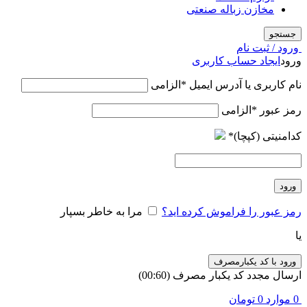
مخازن زباله صنعتی
جستجو
ورود / ثبت نام
ورود
ایجاد حساب کاربری
نام کاربری یا آدرس ایمیل
*
الزامی
رمز عبور
*
الزامی
کدامنیتی (کپچا)
*
ورود
رمز عبور را فراموش کرده اید؟
مرا به خاطر بسپار
یا
ورود با کد یکبارمصرف
ارسال مجدد کد یکبار مصرف
(00:
60
)
0
موارد
0
تومان