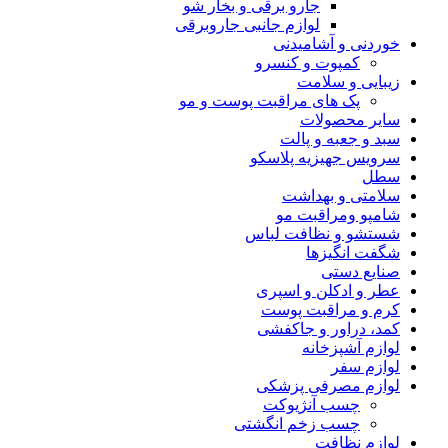
جارو برقی و بخار شو
لوازم جانبی جاروبرقی
خوردنی و آشامیدنی
کمپوت و کنسرو
زیبایی و سلامت
پک های مراقبت پوست و مو
سایر محصولات
سبد و جعبه و پالت
سرویس جهیزیه پلاسکو
سطل
سلامتی و بهداشت
شامپو ومراقبت مو
شستشو و نظافت لباس
شگفت انگیزها
صنایع دستی
عطر و ادکلن و اسپری
کرم و مراقبت پوست
کمد، دراور و جاکفشی
لوازم آشپزخانه
لوازم سفر
لوازم مصرفی پزشکی
چسب آنژیوکت
چسب زخم انگشتی
لوازم نظافت