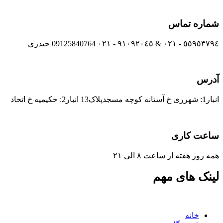
شماره تماس
٥٥٩٥٣٧٩٤ - ٠٢١ & ٩١٠٩٢٠٤٥ - ٠٢١ 09125840764 حیدری
آدرس
انبار1: شهرری خ آستانه کوچه مسجدپلاک13 انبار2: حکیمیه خ اتحاد
ساعت کاری
همه روز هفته از ساعت ٨ الی ۲۱
لینک های مهم
خانه