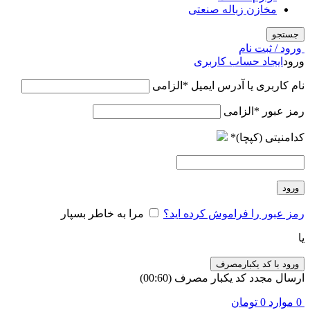
مخازن زباله صنعتی
جستجو
ورود / ثبت نام
ورود
ایجاد حساب کاربری
نام کاربری یا آدرس ایمیل
*
الزامی
رمز عبور
*
الزامی
کدامنیتی (کپچا)
*
ورود
رمز عبور را فراموش کرده اید؟
مرا به خاطر بسپار
یا
ورود با کد یکبارمصرف
ارسال مجدد کد یکبار مصرف
(00:
60
)
0
موارد
0
تومان