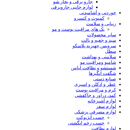
جارو برقی و بخار شو
لوازم جانبی جاروبرقی
خوردنی و آشامیدنی
کمپوت و کنسرو
زیبایی و سلامت
پک های مراقبت پوست و مو
سایر محصولات
سبد و جعبه و پالت
سرویس جهیزیه پلاسکو
سطل
سلامتی و بهداشت
شامپو ومراقبت مو
شستشو و نظافت لباس
شگفت انگیزها
صنایع دستی
عطر و ادکلن و اسپری
کرم و مراقبت پوست
کمد، دراور و جاکفشی
لوازم آشپزخانه
لوازم سفر
لوازم مصرفی پزشکی
چسب آنژیوکت
چسب زخم انگشتی
لوازم نظافت