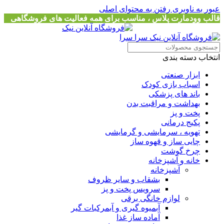
عبور به ناوبری
رفتن به محتوای اصلی
قالب وودمارت پلاس ، مناسب برای همه فعالیت های فروشگاهی
انتخاب دسته بندی
ابزار صنعتی
اسباب بازی کودک
باند های پزشکی
بهداشت و مراقبت بدن
پخت و پز
پکیج درمانی
تهویه ، سرمایشی و گرمایشی
چایی ساز و قهوه ساز
چرخ گوشت
خانه و آشپزخانه
آشپزخانه
بشقاب و سایر ظروف
سرویس پخت و پز
لوازم خانگی برقی
آبمیوه گیری و آبمرکبات گیر
آماده ساز غذا