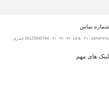
شماره تماس
٥٥٩٥٣٧٩٤ - ٠٢١ & ٩١٠٩٢٠٤٥ - ٠٢١ 09125840764 حیدری
لینک های مهم