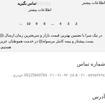
اطلاعات بیشتر
تماس بگیرید
اطلاعات بیشتر
→
10
9
8
…
4
3
2
1
در نیک سرا با تضمین بهترین قیمت بازار و سریعترین زمان ارسال (((
پست پیشتاز و بیمه کامل مرسوله))) در خدمت هموطنان عزیز
هستیم.
شماره تماس
٥٥٩٥٣٧٩٤ - ٠٢١ & ٩١٠٩٢٠٤٥ - ٠٢١ 09125840764 حیدری
آدرس