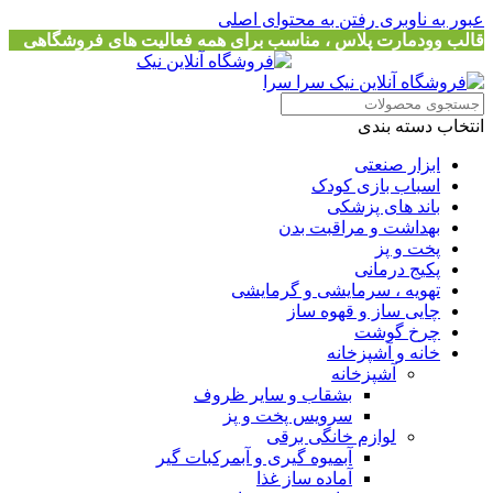
عبور به ناوبری
رفتن به محتوای اصلی
قالب وودمارت پلاس ، مناسب برای همه فعالیت های فروشگاهی
انتخاب دسته بندی
ابزار صنعتی
اسباب بازی کودک
باند های پزشکی
بهداشت و مراقبت بدن
پخت و پز
پکیج درمانی
تهویه ، سرمایشی و گرمایشی
چایی ساز و قهوه ساز
چرخ گوشت
خانه و آشپزخانه
آشپزخانه
بشقاب و سایر ظروف
سرویس پخت و پز
لوازم خانگی برقی
آبمیوه گیری و آبمرکبات گیر
آماده ساز غذا