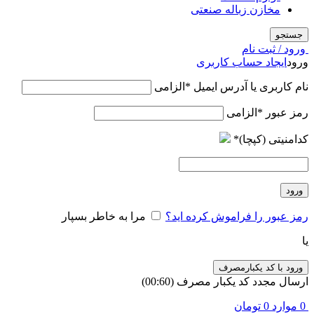
مخازن زباله صنعتی
جستجو
ورود / ثبت نام
ورود
ایجاد حساب کاربری
نام کاربری یا آدرس ایمیل
*
الزامی
رمز عبور
*
الزامی
کدامنیتی (کپچا)
*
ورود
رمز عبور را فراموش کرده اید؟
مرا به خاطر بسپار
یا
ورود با کد یکبارمصرف
ارسال مجدد کد یکبار مصرف
(00:
60
)
0
موارد
0
تومان