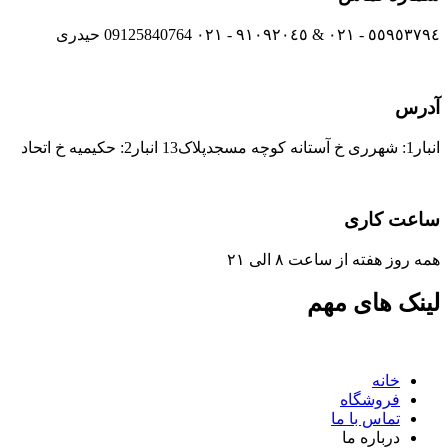
٥٥٩٥٣٧٩٤ - ٠٢١ & ٩١٠٩٢٠٤٥ - ٠٢١ 09125840764 حیدری
آدرس
انبار1: شهرری خ آستانه کوچه مسجدپلاک13 انبار2: حکیمیه خ اتحاد
ساعت کاری
همه روز هفته از ساعت ٨ الی ۲۱
لینک های مهم
خانه
فروشگاه
تماس با ما
درباره ما