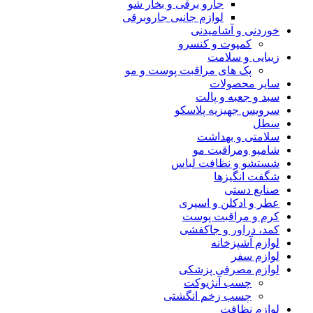
جارو برقی و بخار شو
لوازم جانبی جاروبرقی
خوردنی و آشامیدنی
کمپوت و کنسرو
زیبایی و سلامت
پک های مراقبت پوست و مو
سایر محصولات
سبد و جعبه و پالت
سرویس جهیزیه پلاسکو
سطل
سلامتی و بهداشت
شامپو ومراقبت مو
شستشو و نظافت لباس
شگفت انگیزها
صنایع دستی
عطر و ادکلن و اسپری
کرم و مراقبت پوست
کمد، دراور و جاکفشی
لوازم آشپزخانه
لوازم سفر
لوازم مصرفی پزشکی
چسب آنژیوکت
چسب زخم انگشتی
لوازم نظافت