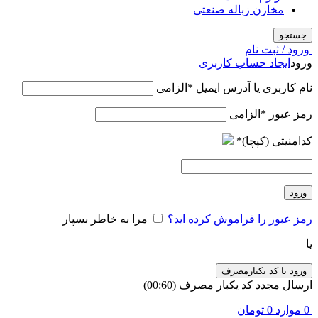
مخازن زباله صنعتی
جستجو
ورود / ثبت نام
ورود
ایجاد حساب کاربری
نام کاربری یا آدرس ایمیل
*
الزامی
رمز عبور
*
الزامی
کدامنیتی (کپچا)
*
ورود
رمز عبور را فراموش کرده اید؟
مرا به خاطر بسپار
یا
ورود با کد یکبارمصرف
ارسال مجدد کد یکبار مصرف
(00:
60
)
0
موارد
0
تومان