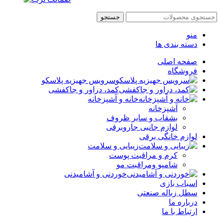
جستجو
منو
دسته بندی ها
صفحه اصلی
فروشگاه
سرویس جهیزیه پلاسکو
کمد، دراور و جاکفشی
خانه و آشپزخانه
آشپزخانه
بشقاب و سایر ظروف
لوازم جانبی جاروبرقی
لوازم خانگی برقی
زیبایی و سلامت
کرم و مراقبت پوست
شامپو ومراقبت مو
خوردنی و آشامیدنی
اسباب بازی
سطل زباله صنعتی
درباره ما
ارتباط با ما