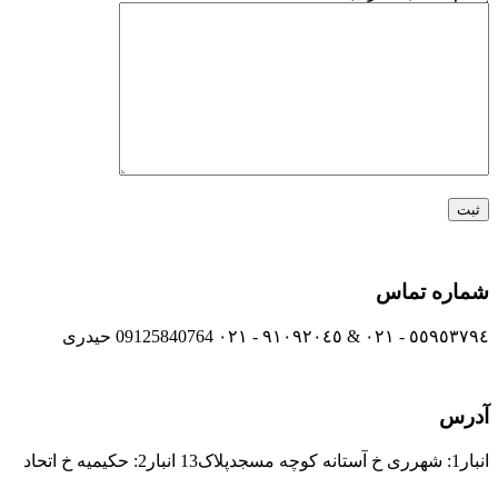
شماره تماس
٥٥٩٥٣٧٩٤ - ٠٢١ & ٩١٠٩٢٠٤٥ - ٠٢١ 09125840764 حیدری
آدرس
انبار1: شهرری خ آستانه کوچه مسجدپلاک13 انبار2: حکیمیه خ اتحاد