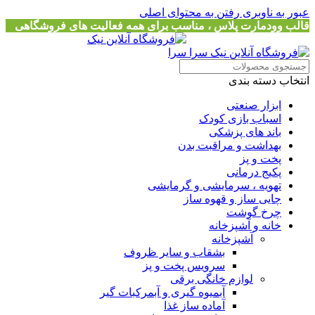
عبور به ناوبری
رفتن به محتوای اصلی
قالب وودمارت پلاس ، مناسب برای همه فعالیت های فروشگاهی
انتخاب دسته بندی
ابزار صنعتی
اسباب بازی کودک
باند های پزشکی
بهداشت و مراقبت بدن
پخت و پز
پکیج درمانی
تهویه ، سرمایشی و گرمایشی
چایی ساز و قهوه ساز
چرخ گوشت
خانه و آشپزخانه
آشپزخانه
بشقاب و سایر ظروف
سرویس پخت و پز
لوازم خانگی برقی
آبمیوه گیری و آبمرکبات گیر
آماده ساز غذا