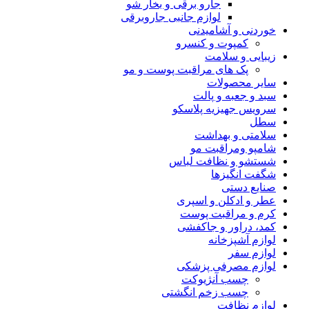
جارو برقی و بخار شو
لوازم جانبی جاروبرقی
خوردنی و آشامیدنی
کمپوت و کنسرو
زیبایی و سلامت
پک های مراقبت پوست و مو
سایر محصولات
سبد و جعبه و پالت
سرویس جهیزیه پلاسکو
سطل
سلامتی و بهداشت
شامپو ومراقبت مو
شستشو و نظافت لباس
شگفت انگیزها
صنایع دستی
عطر و ادکلن و اسپری
کرم و مراقبت پوست
کمد، دراور و جاکفشی
لوازم آشپزخانه
لوازم سفر
لوازم مصرفی پزشکی
چسب آنژیوکت
چسب زخم انگشتی
لوازم نظافت