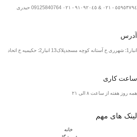
٥٥٩٥٣٧٩٤ - ٠٢١ & ٩١٠٩٢٠٤٥ - ٠٢١ 09125840764 حیدری
آدرس
انبار1: شهرری خ آستانه کوچه مسجدپلاک13 انبار2: حکیمیه خ اتحاد
ساعت کاری
همه روز هفته از ساعت ٨ الی ۲۱
لینک های مهم
خانه