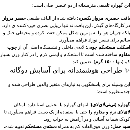
این گهواره تلفیقی هنرمندانه از دو عنصر اصلی است:
بافت حصیری مروار یکسره:
بافته شده از الیاف طبیعی
حصیر مروار
در کارگاه‌های گیلان، این بافت نه تنها زیبایی بصری خیره‌کننده‌ای دارد،
بلکه جریان هوا را به بهترین شکل ممکن حفظ کرده و محیطی خنک و
سالم برای تنفس نوزاد فراهم می‌آورد.
اسکلت مستحکم چوبی:
لایه‌ی داخلی و نشیمنگاه اصلی آن از
چوب
مقاوم
ساخته شده است تا استحکام و ایمنی لازم را در کنار وزن بسیار
کم (تنها
۱۵۰۰ گرم
) تضمین کند.
✨ طراحی هوشمندانه برای آسایش دوگانه
این وسیله برای پاسخگویی به نیازهای متغیر والدین طراحی شده و
چندمنظوره است:
گهواره (نی‌نی‌لای‌لای):
انتهای گهواره با انحنایی استاندارد، امکان
لای‌لای نرم و مداوم
را حتی با استفاده از یک دست فراهم می‌آورد، تا
کودک شما به آسانی و در آرامش به خواب رود.
سبد حمل:
وزن فوق‌العاده کم به همراه
دسته‌ی مستحکم
تعبیه شده،